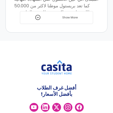
كما تعد بريستول موطنا لاكثر من 50.000
طالب جامعي واكثر من ذلك من الملتحقين
Show More
بالكليات ومدارس اللغات المتخصصه وهذا هو
السبب في أنه يحتوي على كل ما قد يحتاجه
الطالب.
أفضل غرف الطلاب
بأفضل الأسعار!