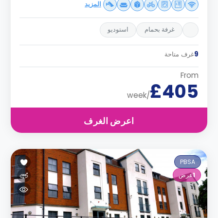
المزيد
غرفة بحمام
استوديو
9
غرف متاحة
From
£405
/week
اعرض الغرف
PBSA
1
عرض