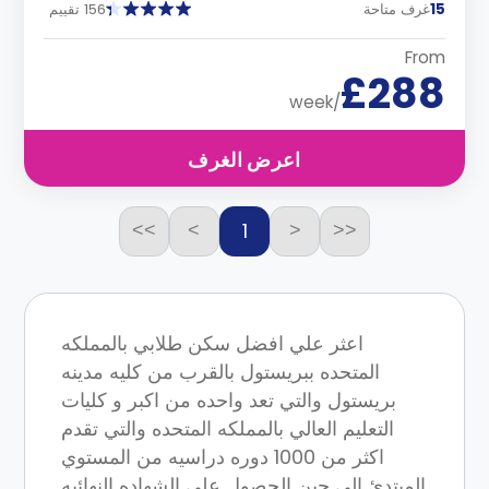
15
غرف متاحة
156 تقييم
From
£288
/week
اعرض الغرف
1
>>
>
<
<<
اعثر علي افضل سكن طلابي بالمملكه
المتحده ببريستول بالقرب من كليه مدينه
بريستول والتي تعد واحده من اكبر و كليات
التعليم العالي بالمملكه المتحده والتي تقدم
اكثر من 1000 دوره دراسيه من المستوي
المبتدئ الي حين الحصول علي الشهاده النهائيه