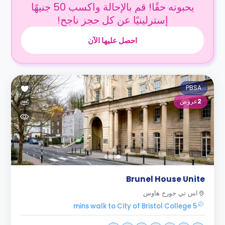
يحبونه حقًا! قم بالإحالة واكسب 50 جنيهًا
إسترلينيًا عن كل حجز ناجح!
احصل عليها الآن
PBSA
2
عروض
Brunel House Unite
اس تي جورج هاوس
5 mins walk to City of Bristol College