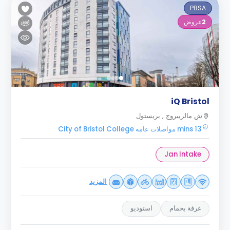
PBSA
2
عروض
iQ Bristol
ش مالريبروج , بريستول
13 mins مواصلات عامه City of Bristol College
Jan Intake
المزيد
غرفة بحمام
استوديو