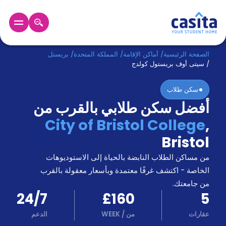
الرئيسية
عربي
GBP
الصفحة الرئيسية
/
أماكن الإقامة
/
المملكة المتحدة
/
بريستل
/
سيتى أوف بريستول كولدج
دخول
سكن طلاب
أفضل سكن طلابي بالقرب من
حجز
السكن
City of Bristol College
,
من
Bristol
نحن؟
المدونة
من مساكن الطلاب النابضة بالحياة إلى الاستوديوهات
أخبر
أصدقائك
الخاصة - اكتشف غرفًا معتمدة وبأسعار معقولة بالقرب
و
من جامعتك.
كن
اكسب
24/7
£160
5
شريكا
عقارات
من
/
WEEK
الدعم
الدعم