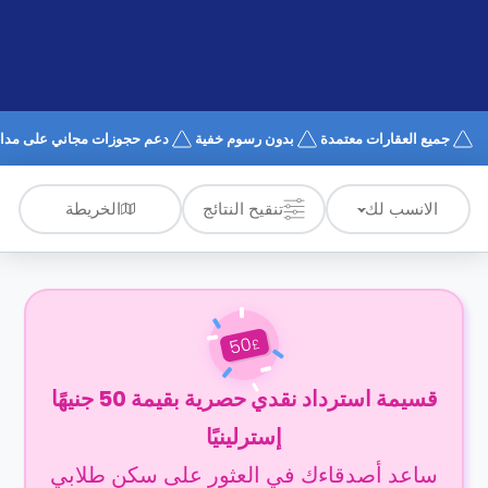
الدعم
و
عبر
المساعدة
الهاتف
اتصل
بنا
كيف
جميع العقارات معتمدة
بدون رسوم خفية
دعم حجوزات مجاني على مدار 4/7
تعمل؟
الأسئلة
الشائعة
الخريطة
الانسب لك
تنقيح النتائج
50
£
قسيمة استرداد نقدي حصرية بقيمة 50 جنيهًا
إسترلينيًا
ساعد أصدقاءك في العثور على سكن طلابي