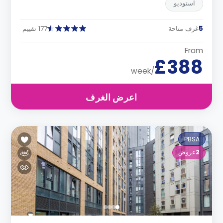
استوديو
5
غرف متاحة
177 تقييم
From
£388
/week
اعرض الغرف
PBSA
2
عروض