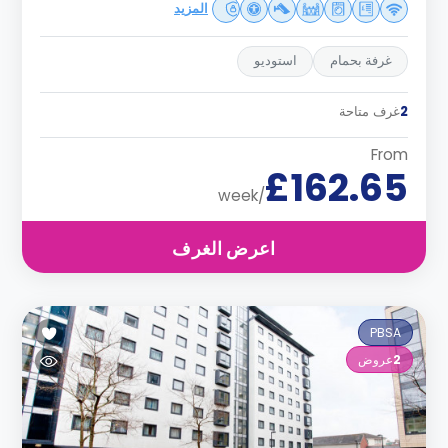
المزيد
غرفة بحمام
استوديو
2
غرف متاحة
From
£162.65
/week
اعرض الغرف
PBSA
2
عروض