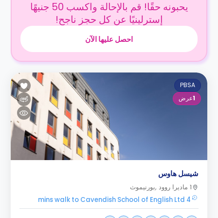
يحبونه حقًا! قم بالإحالة واكسب 50 جنيهًا
إسترلينيًا عن كل حجز ناجح!
احصل عليها الآن
PBSA
1
عرض
شيسل هاوس
1 ماديرا روود ,بورنيموث
4 mins walk to Cavendish School of English Ltd