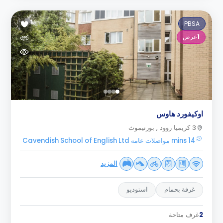
PBSA
1
عرض
اوكيفورد هاوس
3 كريميا روود , بورنيموث
14 mins مواصلات عامه Cavendish School of English Ltd
المزيد
غرفة بحمام
استوديو
2
غرف متاحة