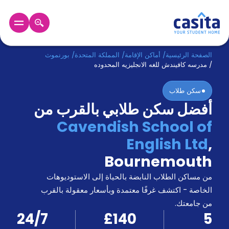
الرئيسية
عربي
GBP
الصفحة الرئيسية
/
أماكن الإقامة
/
المملكة المتحدة
/
بورنموث
/
مدرسه كافيندش للغه الانجليزيه المحدوده
دخول
سكن طلاب
أفضل سكن طلابي بالقرب من
حجز
السكن
Cavendish School of
من
English Ltd
,
نحن؟
المدونة
Bournemouth
أخبر
أصدقائك
من مساكن الطلاب النابضة بالحياة إلى الاستوديوهات
و
الخاصة - اكتشف غرفًا معتمدة وبأسعار معقولة بالقرب
كن
اكسب
من جامعتك.
شريكا
24/7
£140
5
الدعم