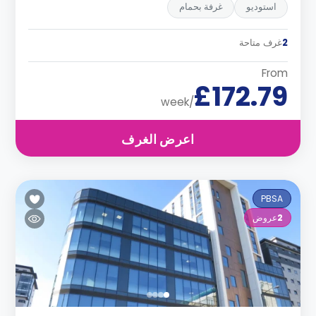
استوديو
غرفة بحمام
2
غرف متاحة
From
£172.79
/week
اعرض الغرف
PBSA
2
عروض