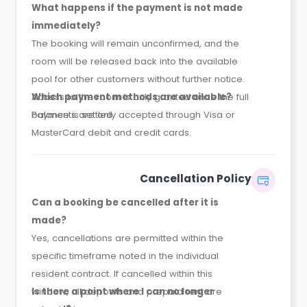
What happens if the payment is not made
immediately?
The booking will remain unconfirmed, and the
room will be released back into the available
pool for other customers without further notice.
Access to the room is only granted once the full
Which payment methods are available?
balance is settled.
Payments are only accepted through Visa or
MasterCard debit and credit cards.
Cancellation Policy
Can a booking be cancelled after it is
made?
Yes, cancellations are permitted within the
specific timeframe noted in the individual
resident contract. If cancelled within this
window, all deposits and prepaid rent are
Is there a point where I can no longer