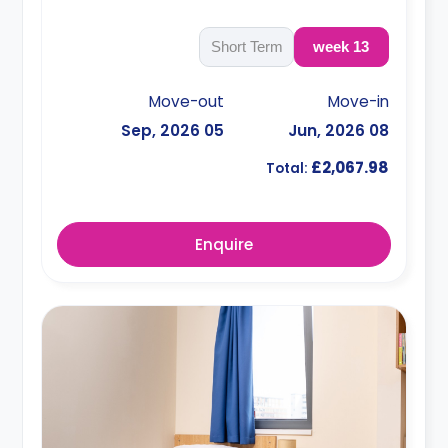
Short Term
13 week
Move-out
Move-in
05 Sep, 2026
08 Jun, 2026
£2,067.98
Total:
Enquire