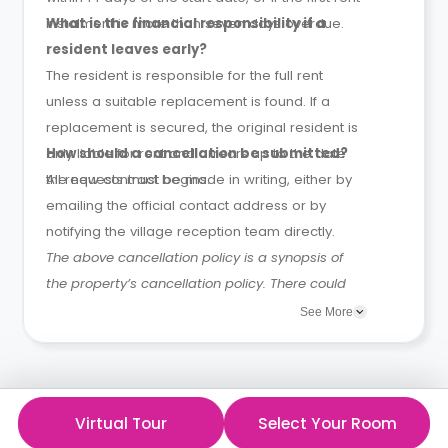
instalment is more than seven days overdue.
What is the financial responsibility if a
resident leaves early?
The resident is responsible for the full rent
unless a suitable replacement is found. If a
replacement is secured, the original resident is
only liable for rent and arrears up to the date
How should a cancellation be submitted?
the new contract begins.
All requests must be made in writing, either by
emailing the official contact address or by
notifying the village reception team directly.
The above cancellation policy is a synopsis of
the property’s cancellation policy. There could
be a few changes incorporated from time to
See More
time. Hence, we recommend you review the full
Accommodation Contract for a comprehensive
understanding of their cancellation policies.
Virtual Tour
Select Your Room