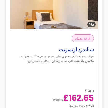
5
غرفة بحمام
ستاندرد اونسويت
غرفه بحمام خاص تحتوي علي سرير مريح ومكتب وخزانه
ملابس بالاضافه الي صاله ومطبخ متكامل مشتركين
From
£162.65
Week
/
£250 دفعة مقدمة