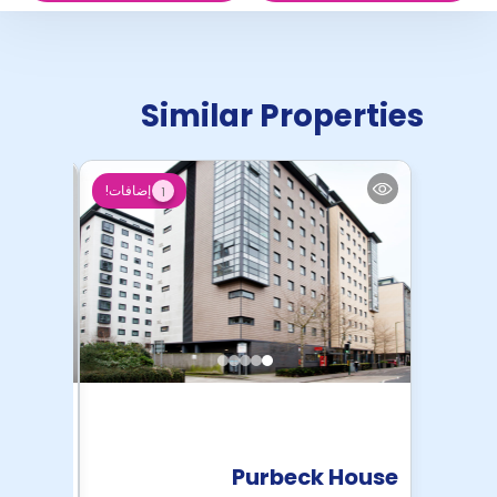
Similar Properties
إضافات!
1
 House
Purbeck House