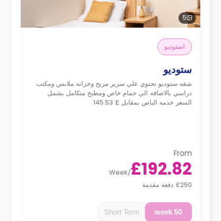
5
استوديو
ستوديو
شقه ستوديو تحتوي علي سرير مريح وخزانه ملابس ومكتب
دراسي بالاضافه الي حمام خاص ومطبخ متكامل يشمل
السعر خدمه الباص بمقابل £ 145.53
From
£192.82
Week
/
£250 دفعة مقدمة
Short Term
50 week