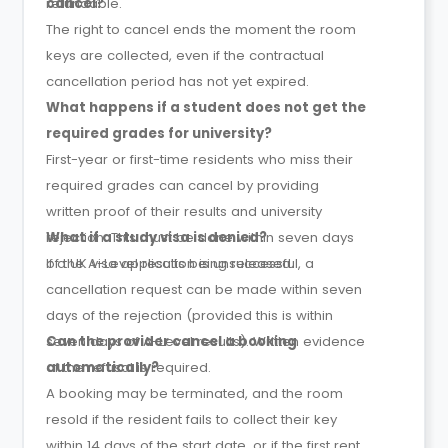
refundable.
cancel?
The right to cancel ends the moment the room
keys are collected, even if the contractual
cancellation period has not yet expired.
What happens if a student does not get the
required grades for university?
First-year or first-time residents who miss their
required grades can cancel by providing
written proof of their results and university
rejection. This must be done within seven days
What if a study visa is denied?
of the A-Level results being released.
If a UK visa application is unsuccessful, a
cancellation request can be made within seven
days of the rejection (provided this is within
seven days of A-Level results). Written evidence
Can the provider cancel a booking
of the refusal is required.
automatically?
A booking may be terminated, and the room
resold if the resident fails to collect their key
within 14 days of the start date, or if the first rent