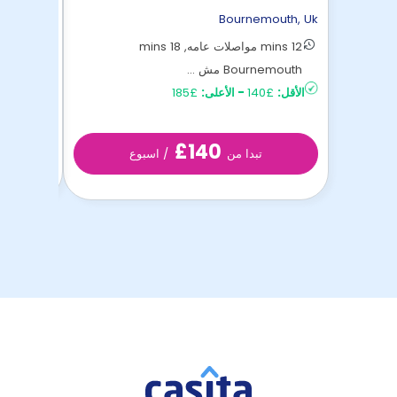
mouth
,
Uk
Bournemouth
,
Uk
12 mins مواصلات عامه, 18 mins
Bournemouth مش ...
emouth
الأقل:
£140
-
الأعلى:
£185
الأقل:
£172.79
£140
تبدا من
/ اسبوع
تب