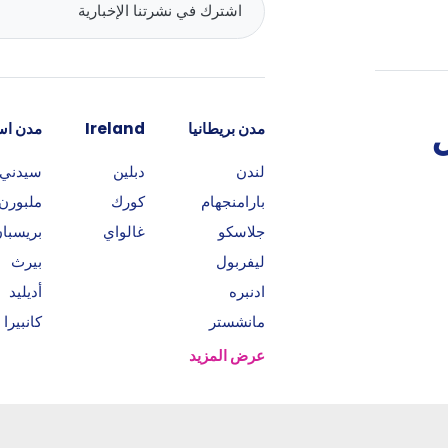
مدن بريطانيا
Ireland
مدن است
لندن
دبلين
سيدني
بارامنجهام
كورك
ملبورن
جلاسكو
غالواي
بريسبا
ليفربول
بيرث
ادنبره
أديليد
مانشستر
كانبيرا
عرض المزيد