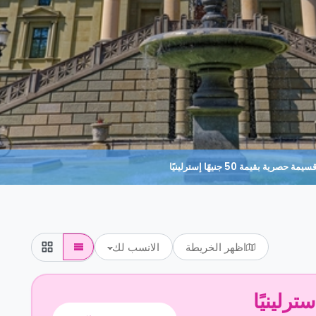
حصرية بقيمة 50 جنيهًا إسترلينيًا
اظهر الخريطة
الانسب لك