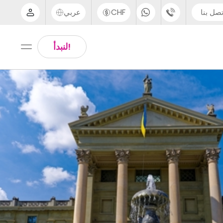
تصل بنا
CHF
عربي
الدعم عبر الهاتف
Arabic
!لنبدأ
UK - +44 (0) 20 3871 8666
Chinese
IN - +91 (80) 3711 1326
English
US - +1 (646) 718 6172
Thai