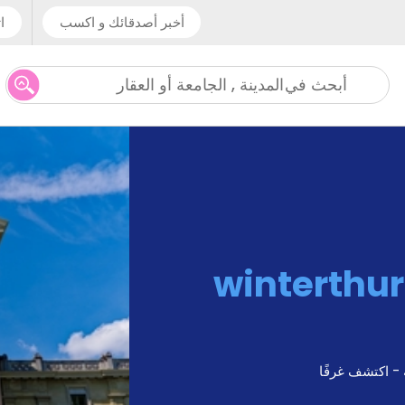
أخبر أصدقائك و اكسب
ا
المدينة , الجامعة أو العقار
أبحث في
winterthur
 - اكتشف غرفًا