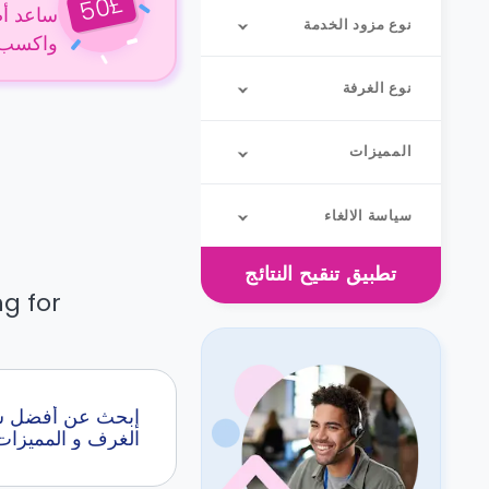
£
50
ساعد أص
نوع مزود الخدمة
واكسب 50 جنيهًا إسترلينيًا عن كل حجز
نوع الغرفة
المميزات
سياسة الالغاء
تطبيق
تنقيح النتائج
g for.
الغرف و المميزات