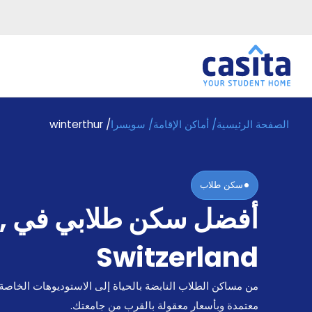
الصفحة الرئيسية
/
أماكن الإقامة
/
سويسرا
/
winterthur
الرئيسية
عربي
CHF
دخول
سكن طلاب
حجز
أفضل سكن طلابي في
,
السكن
من
نحن؟
Switzerland
المدونة
أخبر
من مساكن الطلاب النابضة بالحياة إلى الاستوديوهات الخاصة
أصدقائك
و
معتمدة وبأسعار معقولة بالقرب من جامعتك.