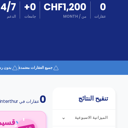
كن
24/7
+
0
CHF1,200
0
اكسب
شريكا
عقارات
من
/
MONTH
جامعات
الدعم
الدعم
الدعم
و
عبر
المساعدة
الهاتف
اتصل
بنا
كيف
تعمل؟
الأسئلة
جميع العقارات معتمدة
بدون رس
الشائعة
0
تنقيح النتائج
عقارات في
nterthur
الميزانية الاسبوعية
قسيمة ا