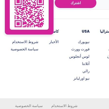
اشترك
راليا
USA
كاسيتا
روابط هامة
نيويورك
الأخبار
شروط الاستخدام
فورت وورث
سياسة الخصوصية
ن
لوس أنجلوس
أتلانتا
رالي
نيو اورليانز
شروط الاستخدام
سياسة الخصوصية