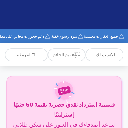
الدعم
و
عبر
المساعدة
الهاتف
اتصل
بنا
كيف
جميع العقارات معتمدة
بدون رسوم خفية
دعم حجوزات مجاني على مدار 4/7
تعمل؟
الأسئلة
الشائعة
الخريطة
الانسب لك
تنقيح النتائج
50
£
قسيمة استرداد نقدي حصرية بقيمة 50 جنيهًا
إسترلينيًا
ساعد أصدقاءك في العثور على سكن طلابي