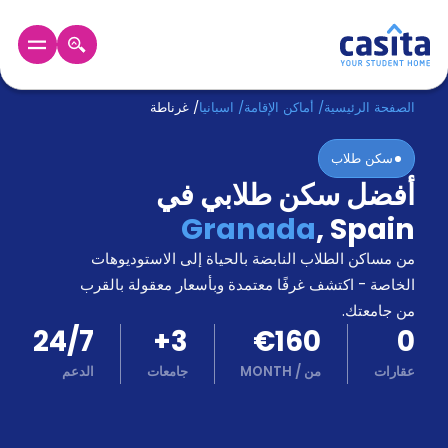
الرئيسية
عربي
EUR
الصفحة الرئيسية
/
أماكن الإقامة
/
اسبانيا
/
غرناطة
سكن طلاب
دخول
أفضل سكن طلابي في
حجز
Granada
,
Spain
السكن
من
من مساكن الطلاب النابضة بالحياة إلى الاستوديوهات
نحن؟
الخاصة - اكتشف غرفًا معتمدة وبأسعار معقولة بالقرب
المدونة
من جامعتك.
أخبر
24/7
+
3
€160
0
أصدقائك
و
عقارات
من
/
MONTH
جامعات
الدعم
كن
اكسب
شريكا
الدعم