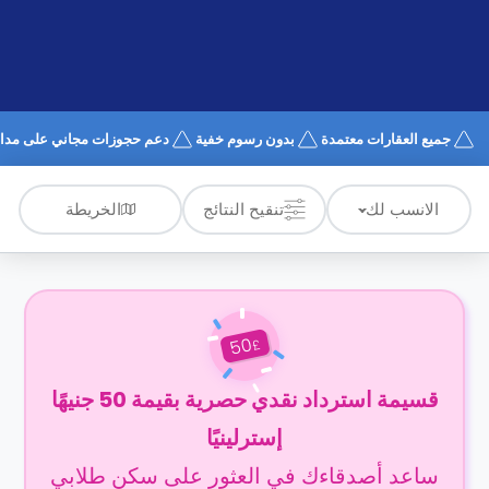
الدعم
و
عبر
المساعدة
الهاتف
اتصل
بنا
كيف
جميع العقارات معتمدة
بدون رسوم خفية
دعم حجوزات مجاني على مدار 4/7
تعمل؟
الأسئلة
الشائعة
الخريطة
الانسب لك
تنقيح النتائج
50
£
قسيمة استرداد نقدي حصرية بقيمة 50 جنيهًا
إسترلينيًا
ساعد أصدقاءك في العثور على سكن طلابي