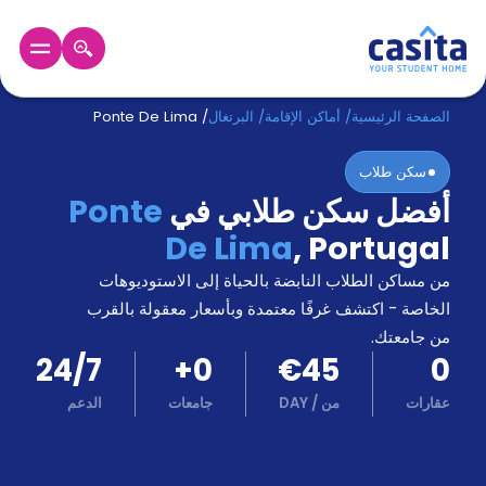
الرئيسية
عربي
EUR
الصفحة الرئيسية
/
أماكن الإقامة
/
البرتغال
/
Ponte De Lima
سكن طلاب
دخول
أفضل سكن طلابي في
Ponte
حجز
De Lima
,
Portugal
السكن
من
من مساكن الطلاب النابضة بالحياة إلى الاستوديوهات
نحن؟
الخاصة - اكتشف غرفًا معتمدة وبأسعار معقولة بالقرب
المدونة
من جامعتك.
أخبر
24/7
+
0
€45
0
أصدقائك
و
عقارات
من
/
DAY
جامعات
الدعم
كن
اكسب
شريكا
الدعم