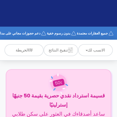
الدعم
و
عبر
المساعدة
الهاتف
اتصل
بنا
كيف
جميع العقارات معتمدة
بدون رسوم خفية
دعم حجوزات مجاني على مدار 4/7
تعمل؟
الأسئلة
الشائعة
الخريطة
الانسب لك
تنقيح النتائج
50
£
قسيمة استرداد نقدي حصرية بقيمة 50 جنيهًا
إسترلينيًا
ساعد أصدقاءك في العثور على سكن طلابي