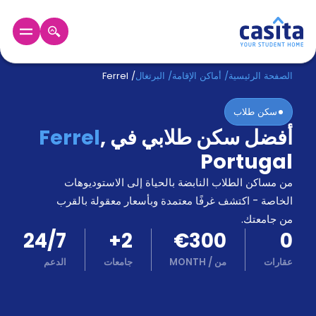
الرئيسية
عربي
EUR
الصفحة الرئيسية
/
أماكن الإقامة
/
البرتغال
/
Ferrel
سكن طلاب
دخول
أفضل سكن طلابي في
,
Ferrel
حجز
Portugal
السكن
من
من مساكن الطلاب النابضة بالحياة إلى الاستوديوهات
نحن؟
الخاصة - اكتشف غرفًا معتمدة وبأسعار معقولة بالقرب
المدونة
من جامعتك.
أخبر
24/7
+
2
€300
0
أصدقائك
و
عقارات
من
/
MONTH
جامعات
الدعم
كن
اكسب
شريكا
الدعم