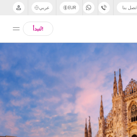
تصل بنا
EUR
عربي
الدعم عبر الهاتف
Arabic
!لنبدأ
UK - +44 (0) 20 3871 8666
Chinese
IN - +91 (80) 3711 1326
English
US - +1 (646) 718 6172
Thai