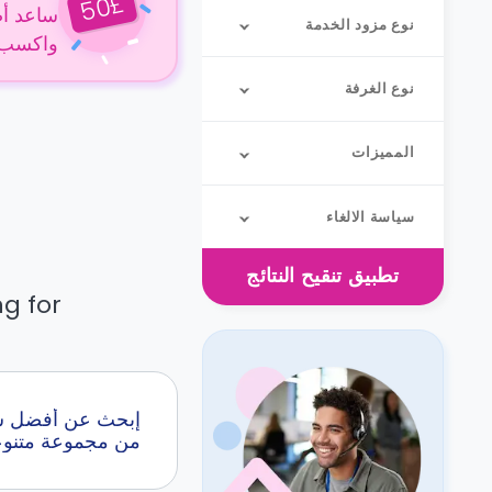
£
50
ساعد أص
نوع مزود الخدمة
واكسب 50 جنيهًا إسترلينيًا عن كل حجز
نوع الغرفة
المميزات
سياسة الالغاء
تطبيق
تنقيح النتائج
g for.
من مجموعة متنوعة