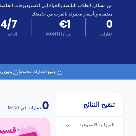
كن
اكسب
من مساكن الطلاب النابضة بالحياة إلى الاستوديوهات الخاصة
شريكا
معتمدة وبأسعار معقولة بالقرب من جامعتك.
الدعم
24/7
€1
0
الدعم
و
عبر
المساعدة
عقارات
من
/
MONTH
الدعم
الهاتف
اتصل
بنا
كيف
تعمل؟
الأسئلة
جميع العقارات معتمدة
بدون رس
الشائعة
0
تنقيح النتائج
عقارات في
Milan
الميزانية الاسبوعية
قسيمة ا