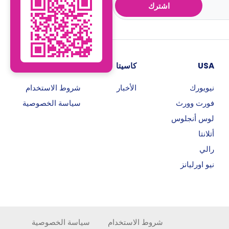
اشترك
USA
كاسيتا
روابط هامة
نيويورك
الأخبار
شروط الاستخدام
فورت وورث
سياسة الخصوصية
لوس أنجلوس
أتلانتا
رالي
نيو اورليانز
شروط الاستخدام
سياسة الخصوصية