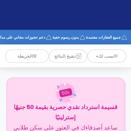
الدعم
و
عبر
المساعدة
الهاتف
اتصل
بنا
كيف
جميع العقارات معتمدة
بدون رسوم خفية
دعم حجوزات مجاني على مدار 4/7
تعمل؟
الأسئلة
الشائعة
الخريطة
الانسب لك
تنقيح النتائج
50
£
قسيمة استرداد نقدي حصرية بقيمة 50 جنيهًا
إسترلينيًا
ساعد أصدقاءك في العثور على سكن طلابي