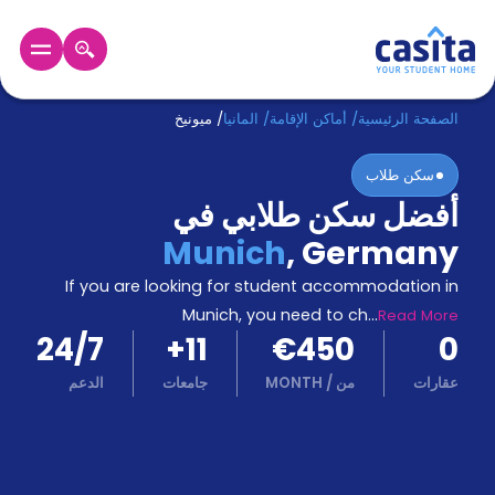
الرئيسية
عربي
EUR
الصفحة الرئيسية
/
أماكن الإقامة
/
المانيا
/
ميونيخ
سكن طلاب
دخول
أفضل سكن طلابي في
حجز
Munich
,
Germany
السكن
من
If you are looking for student accommodation in
نحن؟
Munich, you need to ch
...
Read More
المدونة
24/7
+
11
€450
0
أخبر
أصدقائك
عقارات
من
/
MONTH
جامعات
الدعم
و
كن
اكسب
شريكا
الدعم