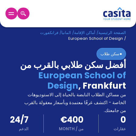
الرئيسية
عربي
EUR
الصفحة الرئيسية
/
أماكن الإقامة
/
المانيا
/
فرانكفورت
European School of Design
/
دخول
سكن طلاب
أفضل سكن طلابي بالقرب من
حجز
السكن
European School of
من
Design
,
Frankfurt
نحن؟
المدونة
من مساكن الطلاب النابضة بالحياة إلى الاستوديوهات
أخبر
أصدقائك
الخاصة - اكتشف غرفًا معتمدة وبأسعار معقولة بالقرب
و
من جامعتك.
كن
اكسب
24/7
€400
0
شريكا
عقارات
من
/
MONTH
الدعم
الدعم