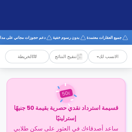
الدعم
و
عبر
المساعدة
الهاتف
اتصل
بنا
كيف
جميع العقارات معتمدة
بدون رسوم خفية
دعم حجوزات مجاني على مدار 4/7
تعمل؟
الأسئلة
الشائعة
الخريطة
الانسب لك
تنقيح النتائج
50
£
قسيمة استرداد نقدي حصرية بقيمة 50 جنيهًا
إسترلينيًا
ساعد أصدقاءك في العثور على سكن طلابي