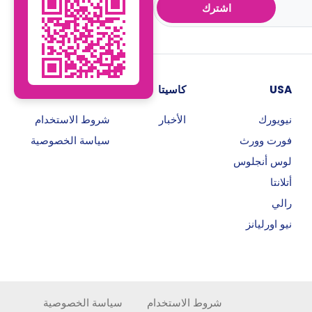
اشترك
USA
كاسيتا
روابط هامة
نيويورك
الأخبار
شروط الاستخدام
فورت وورث
سياسة الخصوصية
لوس أنجلوس
أتلانتا
رالي
نيو اورليانز
شروط الاستخدام
سياسة الخصوصية