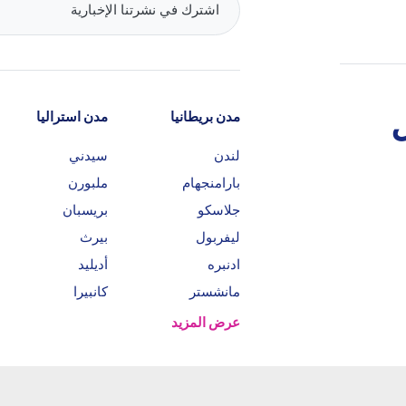
مدن بريطانيا
مدن استراليا
لندن
سيدني
بارامنجهام
ملبورن
جلاسكو
بريسبان
ليفربول
بيرث
ادنبره
أديليد
مانشستر
كانبيرا
عرض المزيد