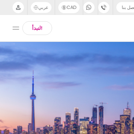
صل بنا
CAD
عربي
الدعم عبر الهاتف
Arabic
!لنبدأ
UK - +44 (0) 20 3871 8666
Chinese
IN - +91 (80) 3711 1326
English
US - +1 (646) 718 6172
Thai