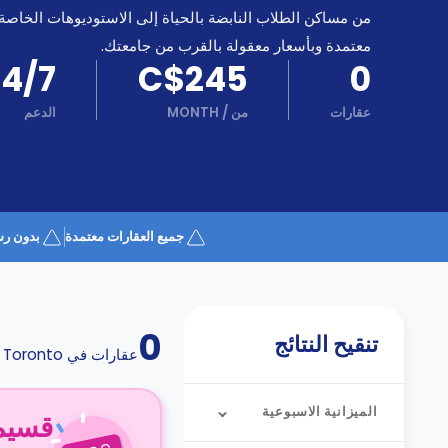
كن
اكسب
من مساكن الطلاب النابضة بالحياة إلى الاستوديوهات الخاصة
شريكا
معتمدة وبأسعار معقولة بالقرب من جامعتك.
الدعم
24/7
C$245
0
الدعم
و
عبر
المساعدة
عقارات
من
/
MONTH
الدعم
الهاتف
اتصل
بنا
كيف
تعمل؟
الأسئلة
جميع العقارات معتمدة
بدون رس
الشائعة
0
تنقيح النتائج
عقارات في
Toronto
الميزانية الاسبوعية
قسيمة ا