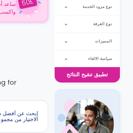
£
50
ساعد أص
نوع مزود الخدمة
واكسب 50 جنيهًا إسترلينيًا عن كل حجز
نوع الغرفة
المميزات
سياسة الالغاء
تطبيق
تنقيح النتائج
g for.
الاختيار من مجمو