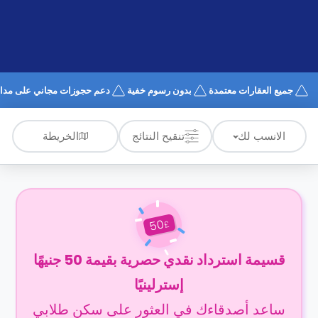
الدعم
و
عبر
المساعدة
الهاتف
اتصل
بنا
كيف
جميع العقارات معتمدة
بدون رسوم خفية
دعم حجوزات مجاني على مدار 4/7
تعمل؟
الأسئلة
الشائعة
الخريطة
الانسب لك
تنقيح النتائج
50
£
قسيمة استرداد نقدي حصرية بقيمة 50 جنيهًا
إسترلينيًا
ساعد أصدقاءك في العثور على سكن طلابي