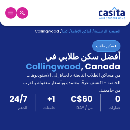
الرئيسية
عربي
CAD
الصفحة الرئيسية
/
أماكن الإقامة
/
كندا
/
Collingwood
سكن طلاب
دخول
أفضل سكن طلابي في
حجز
Collingwood
,
Canada
السكن
من
من مساكن الطلاب النابضة بالحياة إلى الاستوديوهات
نحن؟
الخاصة - اكتشف غرفًا معتمدة وبأسعار معقولة بالقرب
المدونة
من جامعتك.
أخبر
24/7
+
1
C$60
0
أصدقائك
و
عقارات
من
/
DAY
جامعات
الدعم
كن
اكسب
شريكا
الدعم