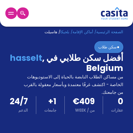
الرئيسية
عربي
EUR
الصفحة الرئيسية
/
أماكن الإقامة
/
بلجيكا
/
هاسيلت
سكن طلاب
دخول
أفضل سكن طلابي في
,
hasselt
حجز
Belgium
السكن
من
من مساكن الطلاب النابضة بالحياة إلى الاستوديوهات
نحن؟
الخاصة - اكتشف غرفًا معتمدة وبأسعار معقولة بالقرب
المدونة
من جامعتك.
أخبر
24/7
+
1
€409
0
أصدقائك
و
عقارات
من
/
WEEK
جامعات
الدعم
كن
اكسب
شريكا
الدعم