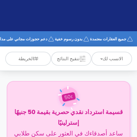
الدعم
و
عبر
المساعدة
الهاتف
اتصل
بنا
كيف
جميع العقارات معتمدة
بدون رسوم خفية
دعم حجوزات مجاني على مدار 4/7
تعمل؟
الأسئلة
الشائعة
الخريطة
الانسب لك
تنقيح النتائج
50
£
قسيمة استرداد نقدي حصرية بقيمة 50 جنيهًا
إسترلينيًا
ساعد أصدقاءك في العثور على سكن طلابي