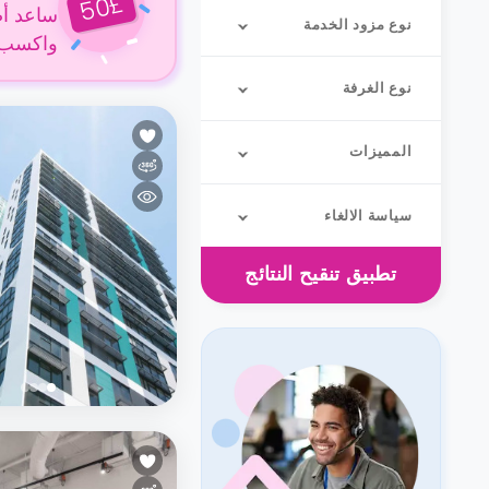
£
50
ساعد أص
نوع مزود الخدمة
واكسب 50 جنيهًا إسترلينيًا عن كل حجز
نوع الغرفة
المميزات
سياسة الالغاء
تطبيق
تنقيح النتائج