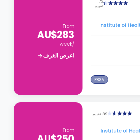
72
تقييم
Institute of Health & M -
From
AU$283
/week
اعرض الغرف
PBSA
89 تقييم
From
Institute of Health &  -
AU$250