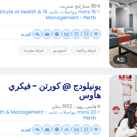
80 ستارلنج ستريت
15 mins مواصلات عامه, 19 Health
Management - Perth
المزيد
غرفة رباعية
استوديو
غرفة مفردة
4
يونيلودج @ كورتن - فيكري
هاوس
هايمن روود , 6102 بنتلي
22 mins مواصلات عامه Management
Perth
المزيد