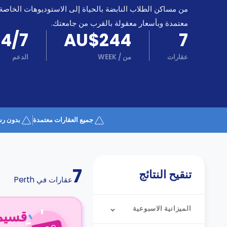
كن
اكسب
من مساكن الطلاب النابضة بالحياة إلى الاستوديوهات الخاصة
شريكا
معتمدة وبأسعار معقولة بالقرب من جامعتك.
الدعم
24/7
AU$244
7
الدعم
و
عبر
المساعدة
عقارات
من
/
WEEK
الدعم
الهاتف
اتصل
بنا
كيف
تعمل؟
الأسئلة
جميع العقارات معتمدة
بدون رس
الشائعة
7
تنقيح النتائج
عقارات في
Perth
الميزانية الاسبوعية
قسيمة ا