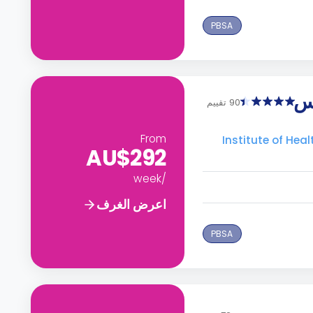
PBSA
وس
90 تقييم
From
Institute of Health & M -
AU$292
/week
اعرض الغرف
PBSA