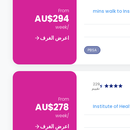
From
mins walk to Institute of  &
AU$294
/week
اعرض الغرف
PBSA
229
تقييم
From
AU$278
Institute of Health &  -
/week
اعرض الغرف