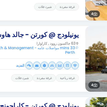
غرفة مفردة
شيرد فلات
4
يونيلودج @ كورتن - جالد ها
63 جاكسون روود , كاراوارا
33 mins مواصلات عامه anagement
Perth
المزيد
غرفة رباعية
غرفة مفردة
شيرد فلات
4
يونيلودج @ كورتن - كاراجونج