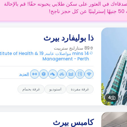
دقاءك في العثور على سكن طلابي يحبونه حقًا! قم بالإحالة
 ناجح!
ذا بوليفارد بيرث
89 ستارلنج سترييت
14 mins مواصلات عامه, 19 Health
Management - Perth
المزيد
غرفة مفردة
استوديو
غرفة بحمام
4
كامبس بيرث