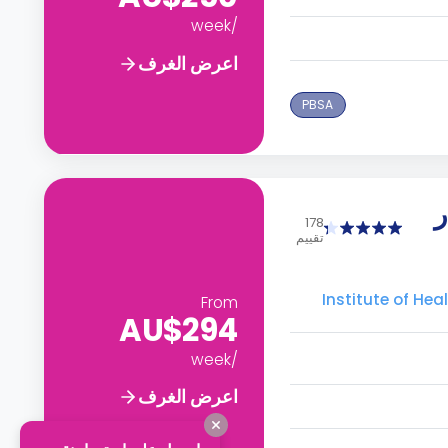
/week
اعرض الغرف
PBSA
ر
178
تقييم
Institute of Health &  -
From
AU$294
/week
اعرض الغرف