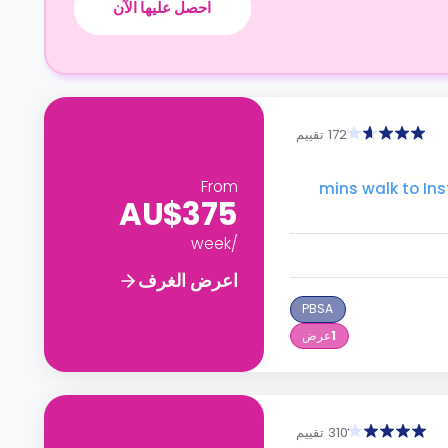
احصل عليها الآن
172 تقييم
From
mins walk to Institute of  &
AU$375
/week
اعرض الغرف
PBSA
1
عرض
310 تقييم