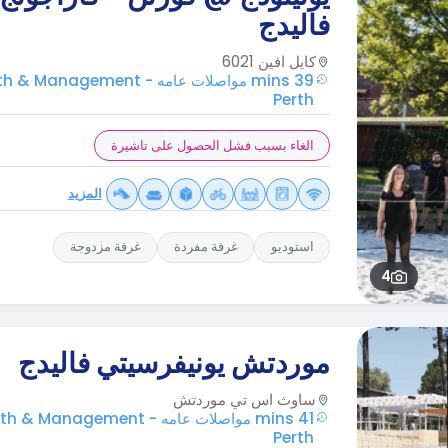
فاليدج
كايل افين 6021
39 mins مواصلات عامه anagement
Perth
الغاء بسبب فشل الحصول على تاشيرة
المزيد
استوديو
غرفة مفردة
غرفة مزدوجة
4
موردتش يونيفرسيتي فاليدج
ساوث اس تي موردتش
41 mins مواصلات عامه Management
Perth