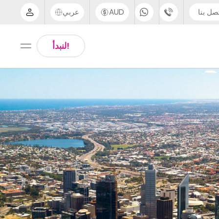
صل بنا
AUD
عربي
الدعم عبر الهاتف
Arabic
!لنبدأ
UK - +44 (0) 20 3871 8666
Chinese
IN - +91 (80) 3711 1326
English
US - +1 (646) 718 6172
Thai