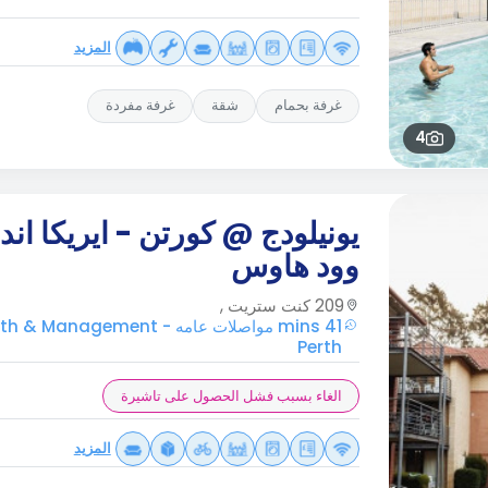
المزيد
غرفة بحمام
شقة
غرفة مفردة
4
يونيلودج @ كورتن - ايريكا اند
وود هاوس
209 كنت ستريت ,
41 mins مواصلات عامه Management
Perth
الغاء بسبب فشل الحصول على تاشيرة
المزيد