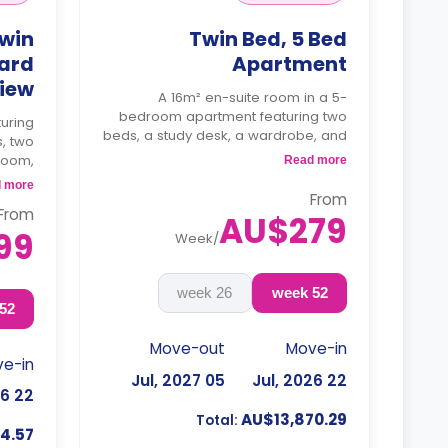
Twin
Twin Bed, 5 Bed
ard
Apartment
iew
A 16m² en-suite room in a 5-
bedroom apartment featuring two
turing
beds, a study desk, a wardrobe, and
, two
an en-suite bathroom. The
room,
Read more
apartment features a shared kitchen
with a
 more
and a shared living room with an
From
wave.
LCD TV.
From
AU$279
sit
4 weeks bond goes as deposit
99
king.
Week
/
after the booking.
26 week
52 week
52 week
Move-out
Move-in
e-in
05 Jul, 2027
22 Jul, 2026
22 Jul, 2026
AU$13,870.29
Total:
4.57