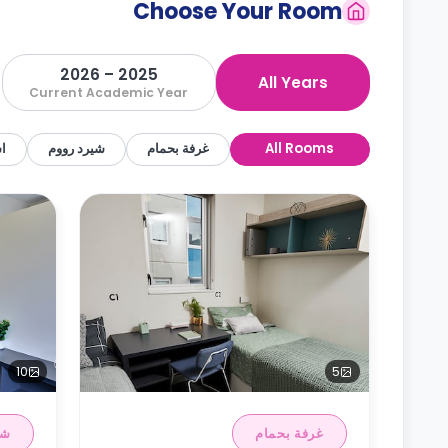
Choose Your Room
2025 – 2026
All Years
Current Academic Year
All Rooms
غرفة بحمام
شيرد رووم
اس
10
5
غرفة بحمام
شي