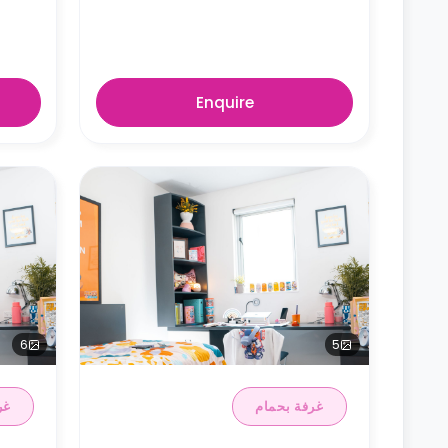
Enquire
6
5
غرفة بحمام
غر