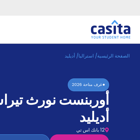
الصفحة الرئيسية
/
استراليا
/
أديليد
الرئيسية
عربي
AUD
دخول
غرف متاحة
2026
حجز
أوربنست نورث تيرا
السكن
من
نحن؟
أديليد
المدونة
أخبر
أصدقائك
12 بانك اس تي
و