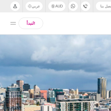
صل بنا
AUD
عربي
الدعم عبر الهاتف
Arabic
!لنبدأ
UK - +44 (0) 20 3871 8666
Chinese
IN - +91 (80) 3711 1326
English
US - +1 (646) 718 6172
Thai