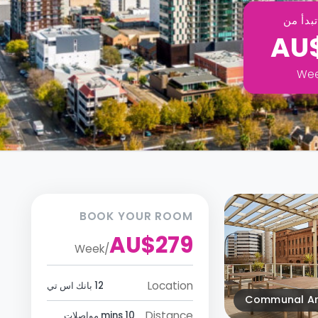
بدأ من
AU
We
BOOK YOUR ROOM
AU$279
Week
/
Location
12 بانك اس تي
Communal A
Distance
10 mins مواصلات