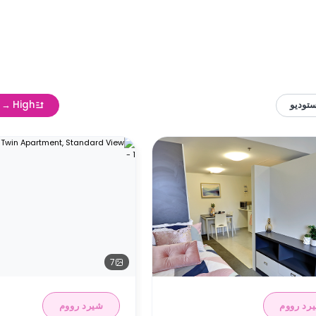
توديو
w → High
7
رد رووم
شيرد رووم