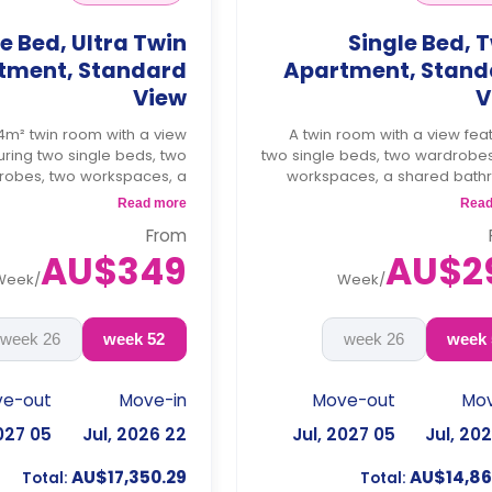
e Bed, Ultra Twin
Single Bed, 
tment, Standard
Apartment, Stand
View
V
4m² twin room with a view
A twin room with a view fea
uring two single beds, two
two single beds, two wardrobes
robes, two workspaces, a
workspaces, a shared bath
 bathroom, and a shared
and a shared kitchen 
Read more
Read
n with a dishwasher and a
dishwasher and a micro
From
microwave.
4 weeks bond goes as depo
AU$349
AU$2
s bond goes as deposit
after the boo
Week
/
Week
/
after the booking.
26 week
52 week
26 week
ve-out
Move-in
Move-out
Mov
05 Jul, 2027
22 Jul, 2026
05 Jul, 2027
AU$17,350.29
AU$14,86
Total:
Total: