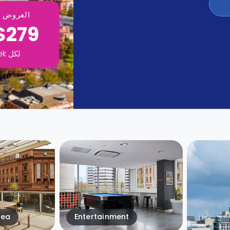
العروض ت
$279
لكل
ek
rea
Entertainment