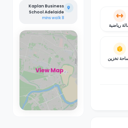
Kaplan Business
School Adelaide
walk
8 mins
لة رياضية
احة تخزين
View Map