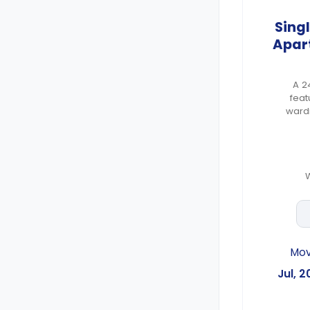
Singl
Apar
A 2
feat
ward
shared
kitche
4 week
Mo