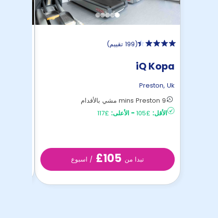
(
199 تقييم
)
 Court
iQ Kopa
reston
,
Uk
Preston
,
Uk
9 mins Preston مشي بالأقدام
الأقل:
£105
-
الأعلى:
£117
مشي با .
الأقل:
£95
£105
تبدا من
/ اسبوع