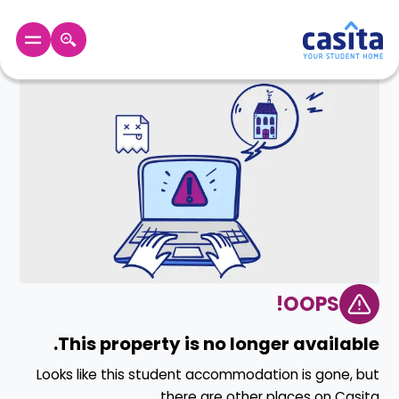
الرئيسية
عربي
GBP
دخول
حجز
السكن
من
نحن؟
المدونة
أخبر
OOPS!
أصدقائك
و
كن
This property is no longer available.
اكسب
شريكا
Looks like this student accommodation is gone, but
الدعم
there are other places on Casita.