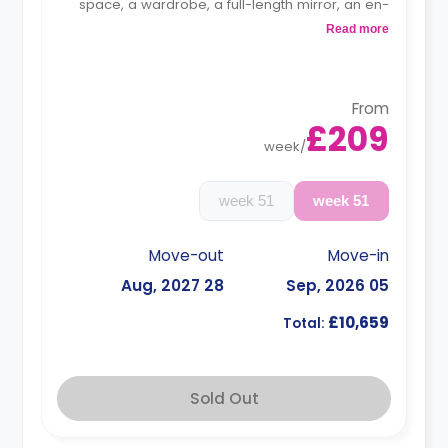
space, a wardrobe, a full-length mirror, an en-
suite bathroom, a private dining space, and a
Read more
fully fitted kitchenette.
Monthly instalment is available with an extra
charge.
Dual occupancy is available.
From
£209
week
/
51 week
51 week
Move-out
Move-in
28 Aug, 2027
05 Sep, 2026
£10,659
Total:
Sold Out