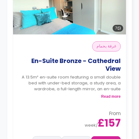
7
غرفة بحمام
En-Suite Bronze - Cathedral
View
A 13.5m² en-suite room featuring a small double
bed with under-bed storage, a study area, a
wardrobe, a full-length mirror, an en-suite
bathroom, shared living, and a shared kitchen.
Read more
Monthly instalment is available with an extra
charge.
From
£157
week
/