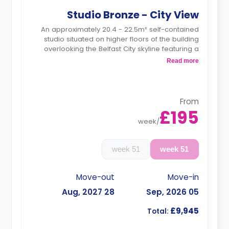
Studio Bronze - City View
An approximately 20.4 - 22.5m² self-contained
studio situated on higher floors of the building
overlooking the Belfast City skyline featuring a
double bed, under-bed storage, desk, chair,
Read more
wardrobe, full-length mirror, a private bathroom,
and a private kitchenette.
Dual occupancy is available.
From
£195
week
/
51 week
51 week
Move-out
Move-in
28 Aug, 2027
05 Sep, 2026
£9,945
Total: