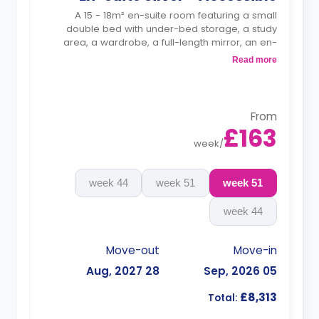
A 15 - 18m² en-suite room featuring a small
double bed with under-bed storage, a study
area, a wardrobe, a full-length mirror, an en-
suite bathroom, a shared living, and a shared
Read more
kitchen.
Monthly instalment is available with an extra
charge.
From
£163
week
/
44 week
51 week
51 week
44 week
Move-out
Move-in
28 Aug, 2027
05 Sep, 2026
£8,313
Total: