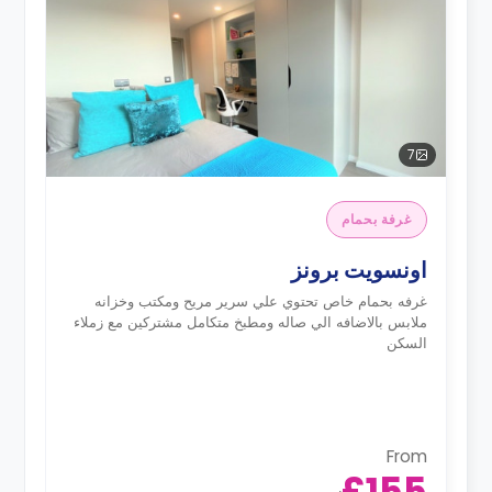
7
غرفة بحمام
اونسويت برونز
غرفه بحمام خاص تحتوي علي سرير مريح ومكتب وخزانه
ملابس بالاضافه الي صاله ومطبخ متكامل مشتركين مع زملاء
السكن
From
£155