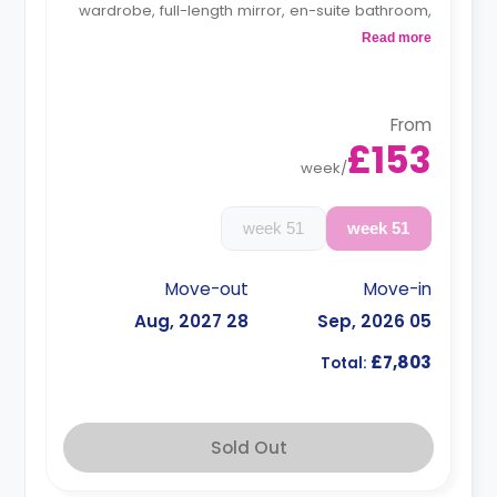
wardrobe, full-length mirror, en-suite bathroom,
shared living, and a shared kitchen.
Read more
Monthly installment is available with extra
charge.
From
£153
week
/
51 week
51 week
Move-out
Move-in
28 Aug, 2027
05 Sep, 2026
£7,803
Total:
Sold Out