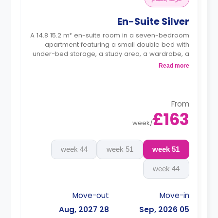
En-Suite Silver
A 14.8 15.2 m² en-suite room in a seven-bedroom
apartment featuring a small double bed with
under-bed storage, a study area, a wardrobe, a
full-length mirror, an en-suite bathroom, a
Read more
shared living room, and a shared kitchen.
Monthly instalment is available with an extra
charge.
From
£163
week
/
44 week
51 week
51 week
44 week
Move-out
Move-in
28 Aug, 2027
05 Sep, 2026