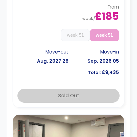
From
£185
week
/
51 week
51 week
Move-out
Move-in
28 Aug, 2027
05 Sep, 2026
£9,435
Total:
Sold Out