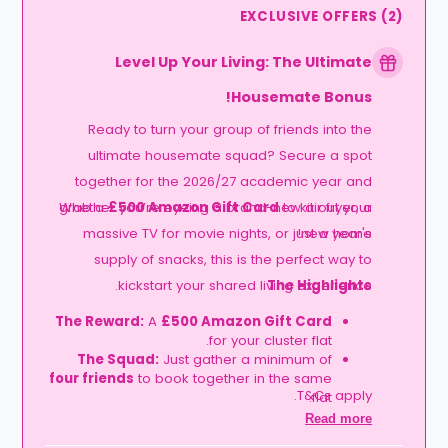
EXCLUSIVE OFFERS
(
2
)
Level Up Your Living: The Ultimate
Housemate Bonus!
Ready to turn your group of friends into the
ultimate housemate squad? Secure a spot
together for the 2026/27 academic year and
grab a
Whether you’re eyeing a brand-new air fryer, a
£500 Amazon Gift Card
to kit out your
massive TV for movie nights, or just a year's
new home!
supply of snacks, this is the perfect way to
kickstart your shared living experience.
The Highlights
The Reward:
A
£500 Amazon Gift Card
for your cluster flat.
The Squad:
Just gather a minimum of
four friends
to book together in the same
T&Cs apply.
flat.
The Timeline:
Lock it in before
06
Read more
.
September
2026