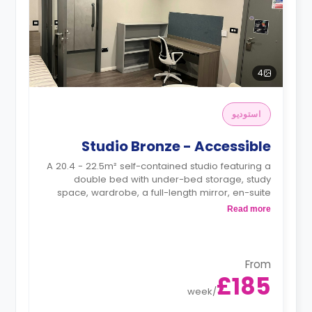
4
استوديو
Studio Bronze - Accessible
A 20.4 - 22.5m² self-contained studio featuring a
double bed with under-bed storage, study
space, wardrobe, a full-length mirror, en-suite
bathroom, and a fully fitted kitchenette.
Read more
Monthly instalment is available with an extra
charge.
Dual occupancy is available.
From
£185
week
/