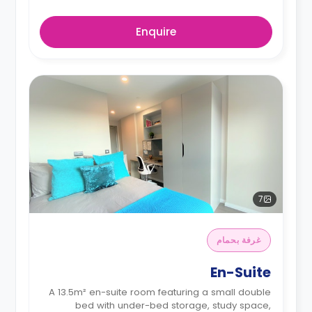
Enquire
7
غرفة بحمام
En-Suite
A 13.5m² en-suite room featuring a small double
bed with under-bed storage, study space,