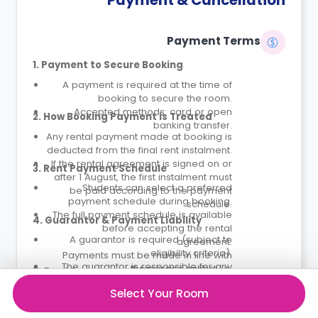
Payment Terms
1. Payment to Secure Booking
A payment is required at the time of
booking to secure the room.
Accepted methods: card or open
2. How Booking Payment is Treated
banking transfer.
Any rental payment made at booking is
deducted from the final rent instalment.
If the rental agreement is signed on or
3. Rent Payment Schedule
after 1 August, the first instalment must
Students can select a preferred
be paid according to the payment
payment schedule during booking.
schedule.
The full payment schedule is available
4. Guarantor & Payment Liability
before accepting the rental
A guarantor is required (subject to
agreement.
eligibility criteria).
Payments must be made in line with
The guarantor is responsible for any
the agreed schedule.
5. Dual Occupancy (If Applicable)
unpaid rent or outstanding balances.
Both residents are jointly liable for rent.
Select Your Room
Student Roost will contact the
An additional fee applies and must be
guarantor only if payments are missed.