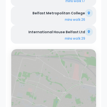
walk
17 mins
Belfast Metropolitan College
walk
26 mins
International House Belfast Ltd
walk
29 mins