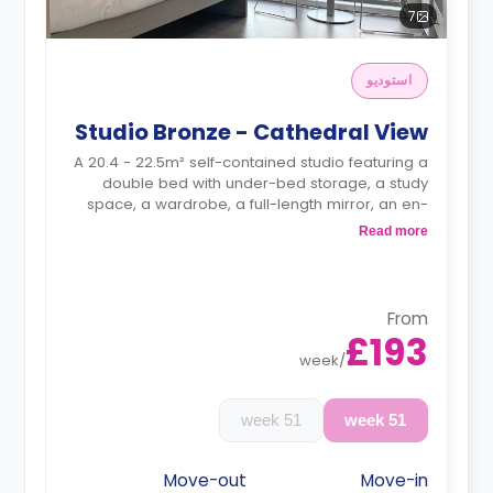
7
استوديو
Studio Bronze - Cathedral View
A 20.4 - 22.5m² self-contained studio featuring a
double bed with under-bed storage, a study
space, a wardrobe, a full-length mirror, an en-
suite bathroom, a private dining space, and a
Read more
fully fitted kitchenette.
Monthly instalment is available with an extra
charge.
Dual occupancy is available.
From
£193
week
/
51 week
51 week
Move-out
Move-in