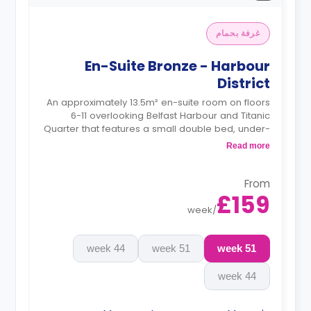
غرفة بحمام
En-Suite Bronze - Harbour
District
An approximately 13.5m² en-suite room on floors
6-11 overlooking Belfast Harbour and Titanic
Quarter that features a small double bed, under-
bed storage, desk, chair, wardrobe, full-length
Read more
mirror, an en-suite bathroom, a shared living
area, and a shared kitchen area.
From
£159
week
/
44 week
51 week
51 week
44 week