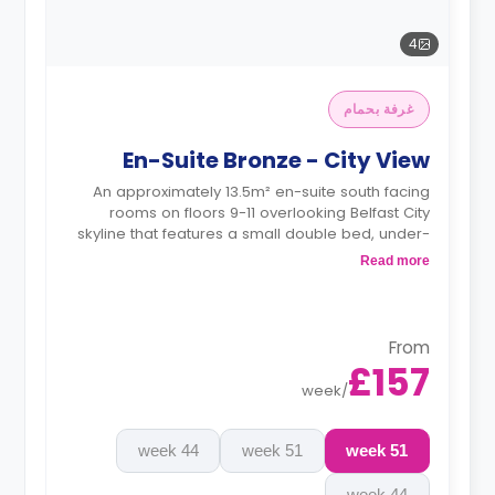
4
غرفة بحمام
En-Suite Bronze - City View
An approximately 13.5m² en-suite south facing
rooms on floors 9-11 overlooking Belfast City
skyline that features a small double bed, under-
bed storage, desk, chair, wardrobe, full-length
Read more
mirror, an en-suite bathroom, a shared living
area, and a shared kitchen area.
From
£157
week
/
44 week
51 week
51 week
44 week