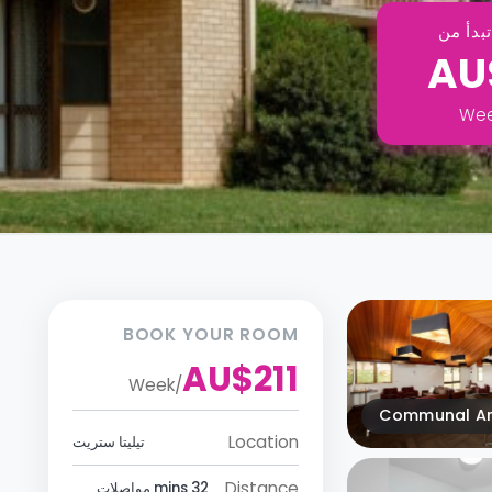
بدأ من
AU
We
BOOK YOUR ROOM
AU$211
Week
/
Communal A
Location
تيليتا ستريت
Distance
32 mins مواصلات