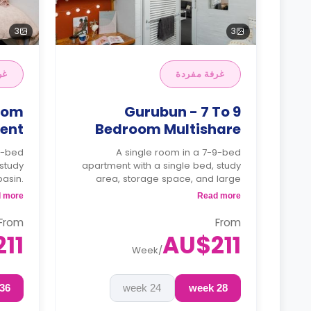
3
3
غرفة مفردة
غر
room
Gurubun - 7 To 9
ent
Bedroom Multishare
2-bed
A single room in a 7-9-bed
 study
apartment with a single bed, study
asin.
area, storage space, and large
 with
windows. The apartment features a
 more
Read more
inside
communal kitchen equipped with a
shared
stove, oven, microwave, table, and
From
From
ooms.
chairs.
*Flexible stays are
11
AU$211
available for A$218 per week.
Week
/
36 week
24 week
28 week