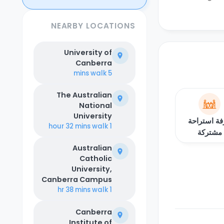
NEARBY LOCATIONS
University of
Canberra
walk
5 mins
The Australian
National
University
فة استراحة
walk
1 hour 32 mins
مشتركة
Australian
Catholic
University,
Canberra Campus
walk
1 hr 38 mins
Canberra
Institute of