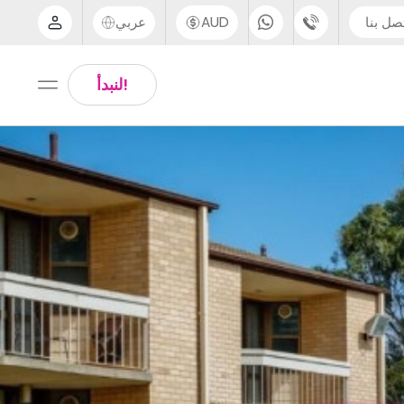
صل بنا
AUD
عربي
الدعم عبر الهاتف
Arabic
!لنبدأ
UK - +44 (0) 20 3871 8666
Chinese
IN - +91 (80) 3711 1326
English
US - +1 (646) 718 6172
Thai