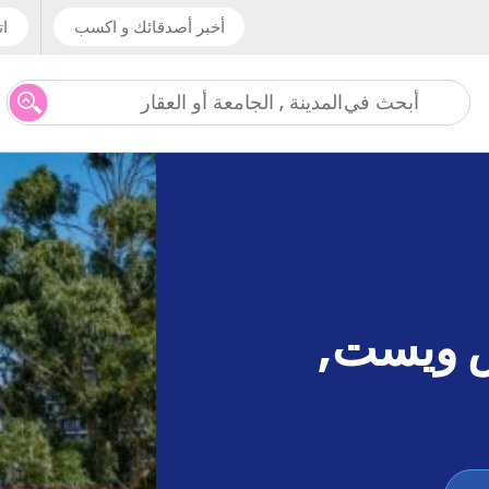
أخبر أصدقائك و اكسب
ات
المدينة , الجامعة أو العقار
أبحث في
س ويست
,