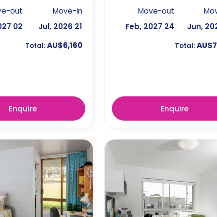
ve-out
Move-in
Move-out
Mov
02 Feb, 2027
21 Jul, 2026
24 Feb, 2027
AU$6,160
AU$7
Total:
Total:
Enquire
Enquire