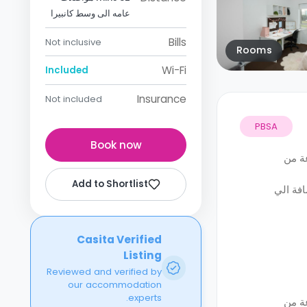
عامه الى وسط كانبيرا
Bills
Not inclusive
Rooms
Wi-Fi
Included
Insurance
Not included
PBSA
Book now
عة من
Add to Shortlist
افة الي
Casita Verified
Listing
Reviewed and verified by
our accommodation
experts.
عة من