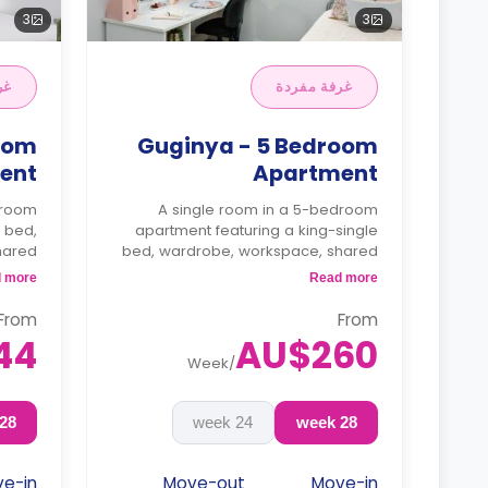
3
3
غرفة مفردة
غر
oom
Guginya - 5 Bedroom
ent
Apartment
droom
A single room in a 5-bedroom
e bed,
apartment featuring a king-single
hared
bed, wardrobe, workspace, shared
tchen
bathroom and shared kitchen.
 more
Read more
From
From
44
AU$260
Week
/
28 week
24 week
28 week
e-in
Move-out
Move-in