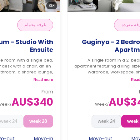
3
فة مفردة
غرفة بحمام
um - Studio With
Guginya - 2 Bedr
Ensuite
Apartm
te room with a single bed,
A single room in a 2-be
apartment featuring a king-siz
athroom, a shared lounge,
wardrobe, workspace, s
and a kitchen.
bathroom and shared ki
Read more
Read
From
AU$340
AU$3
Week
/
Week
/
24 week
28 week
24 week
ve-out
Move-in
Move-out
Mov