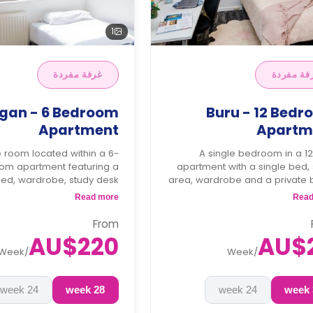
1
فة مفردة
غرفة مفردة
an - 6 Bedroom
Buru - 12 Bed
Apartment
Apartm
e room located within a 6-
A single bedroom in a 1
om apartment featuring a
apartment with a single bed,
bed, wardrobe, study desk
area, wardrobe and a private b
 a chair, shared bathroom,
There is a communal kitchen
Read more
Read
living, and shared kitchen.
tables and chairs available 
the flat. The flat has two 
From
bathr
AU$220
AU$2
Week
/
Week
/
24 week
28 week
24 week