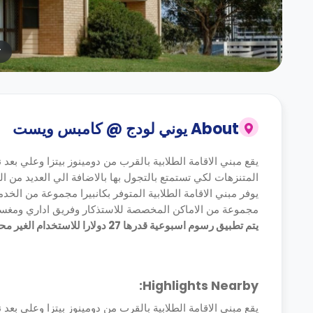
r
About
يوني لودج @ كامبس ويست
يقع مبني الاقامة الطلابية بالقرب من دومينوز بيتزا وعلي ب
المتنزهات لكي تستمتع بالتجول بها بالاضافة الي العديد من المراكز التجارية والتي تبعد
يوفر مبني الاقامة الطلابية المتوفر بكانبيرا مجموعة من الخ
مجموعة من الاماكن المخصصة للاستذكار وفريق اداري ومغسل
يتم تطبيق رسوم اسبوعية قدرها 27 دولارا للاستخدام الغير محدود لكلا من المياه والغاز والكهرباء .
Highlights Nearby:
يقع مبني الاقامة الطلابية بالقرب من دومينوز بيتزا وعلي ب