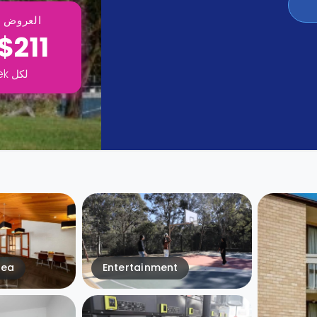
العروض ت
$211
لكل
ek
rea
Entertainment