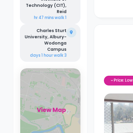
Technology (CIT),
Reid
walk
1 hr 47 mins
Charles Sturt
University, Albury-
Wodonga
Campus
walk
3 days 1 hour
Price: Lo
View Map