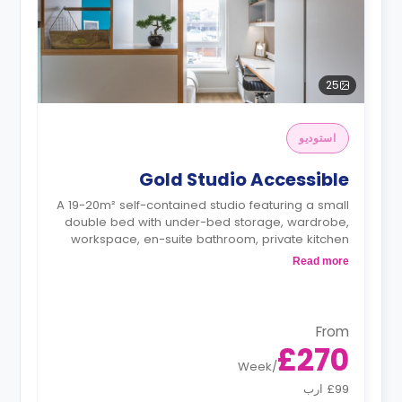
25
استوديو
Gold Studio Accessible
A 19-20m² self-contained studio featuring a small
double bed with under-bed storage, wardrobe,
workspace, en-suite bathroom, private kitchen
with a microwave and fridge-freezer.
Read more
"A deposit of one week's rent is required."
From
£270
Week
/
£99 ارب