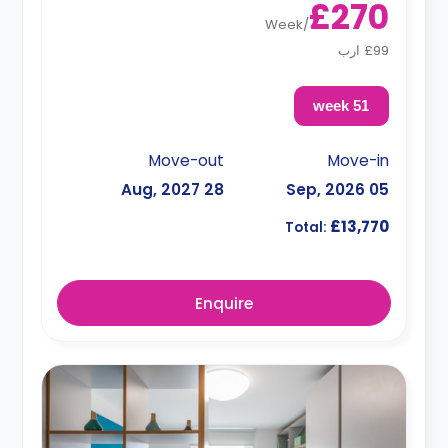
£270
Week
/
£99 ارب
51 week
Move-out
Move-in
28 Aug, 2027
05 Sep, 2026
£13,770
Total:
Enquire