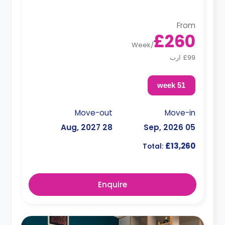
From
£260
Week
/
£99 ارب
51 week
Move-out
Move-in
28 Aug, 2027
05 Sep, 2026
£13,260
Total:
Enquire