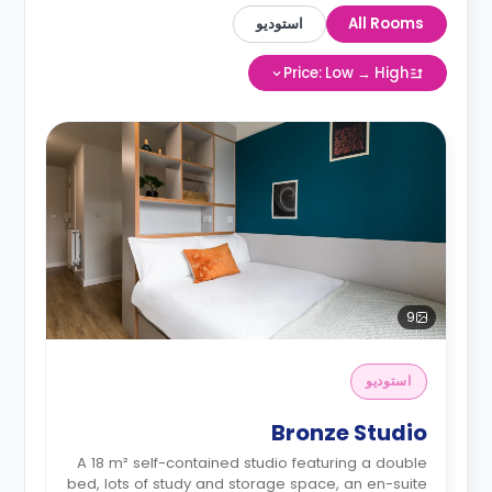
All Rooms
استوديو
Price: Low → High
9
استوديو
Bronze Studio
A 18 m² self-contained studio featuring a double
bed, lots of study and storage space, an en-suite