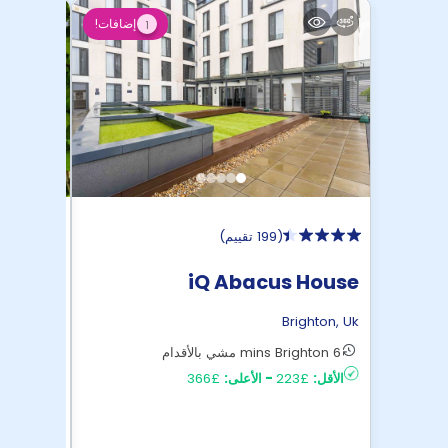
إضافات!
1
(
199 تقييم
)
wmills
iQ Abacus House
ighton
,
Uk
Brighton
,
Uk
6 mins Brighton مشي بالأقدام
16 mins مواصلات عامه الى وسط Brighton
الأقل:
£223
-
الأعلى:
£366
الأقل:
£229