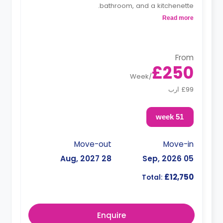
bathroom, and a kitchenette.
Read more
"A deposit of one week's rent is required."
From
£250
Week
/
£99 ارب
51 week
Move-out
Move-in
28 Aug, 2027
05 Sep, 2026
£12,750
Total:
Enquire