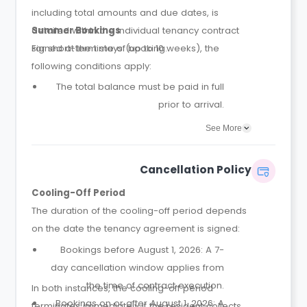
including total amounts and due dates, is
detailed within the individual tenancy contract
Summer Bookings
signed at the time of booking.
For short-term stays (up to 10 weeks), the
following conditions apply:
The total balance must be paid in full
prior to arrival.
A booking is only confirmed once full
See More
payment is received; rooms are not
held without payment.
Cancellation Policy
No security deposit is required for
Cooling-Off Period
summer stays.
The duration of the cooling-off period depends
on the date the tenancy agreement is signed:
Bookings before August 1, 2026: A 7-
day cancellation window applies from
the time of contract execution.
In both instances, the cooling-off period
Bookings on or after August 1, 2026: A
terminates immediately if the resident collects