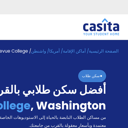
الصفحة الرئيسية
/
أماكن الإقامة
/
أمريكا
/
واشنطن
/
levue College
الرئيسية
عربي
USD
دخول
سكن طلاب
حجز
أفضل سكن طلابي بالق
السكن
من
نحن؟
ollege
,
Washington
المدونة
أخبر
من مساكن الطلاب النابضة بالحياة إلى الاستوديوهات الخاصة
أصدقائك
و
معتمدة وبأسعار معقولة بالقرب من جامعتك.