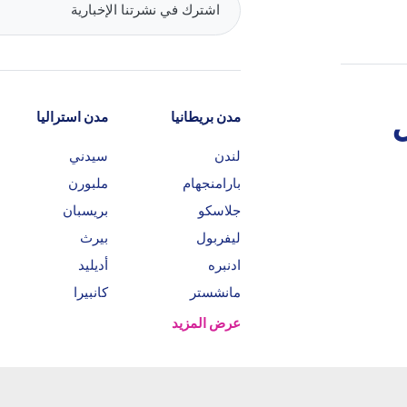
مدن بريطانيا
مدن استراليا
لندن
سيدني
بارامنجهام
ملبورن
جلاسكو
بريسبان
ليفربول
بيرث
ادنبره
أديليد
مانشستر
كانبيرا
عرض المزيد