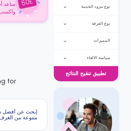
£
50
ساعد أص
نوع مزود الخدمة
واكسب 50 جنيهًا إسترلينيًا عن كل حجز
نوع الغرفة
المميزات
سياسة الالغاء
تطبيق
تنقيح النتائج
g for.
متنوعة من الغرف 