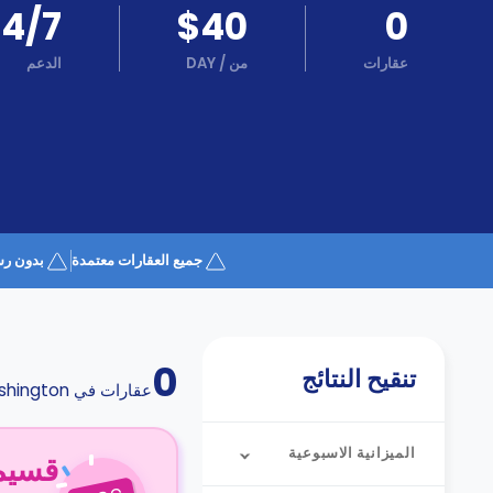
كن
24/7
$40
0
اكسب
شريكا
عقارات
من
/
DAY
الدعم
الدعم
الدعم
و
عبر
المساعدة
الهاتف
اتصل
بنا
كيف
تعمل؟
الأسئلة
جميع العقارات معتمدة
بدون رس
الشائعة
0
تنقيح النتائج
عقارات في
hington
الميزانية الاسبوعية
قسيمة ا