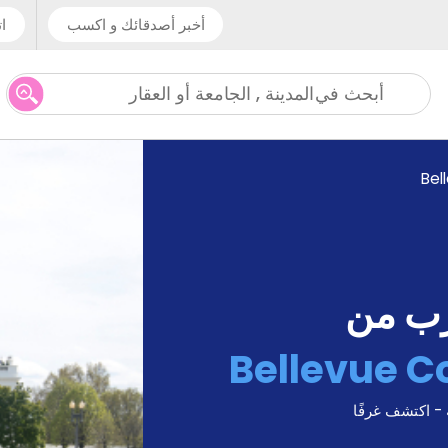
أخبر أصدقائك و اكسب
ات
المدينة , الجامعة أو العقار
أبحث في
Bel
رب من
Bellevue C
 - اكتشف غرفًا