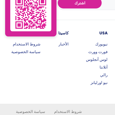
اشترك
USA
كاسيتا
روابط هامة
نيويورك
الأخبار
شروط الاستخدام
فورت وورث
سياسة الخصوصية
لوس أنجلوس
أتلانتا
رالي
نيو اورليانز
شروط الاستخدام
سياسة الخصوصية