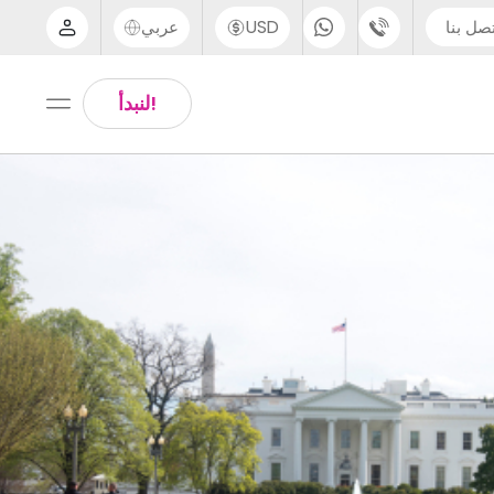
صل بنا
USD
عربي
الدعم عبر الهاتف
Arabic
!لنبدأ
UK - +44 (0) 20 3871 8666
Chinese
IN - +91 (80) 3711 1326
English
US - +1 (646) 718 6172
Thai