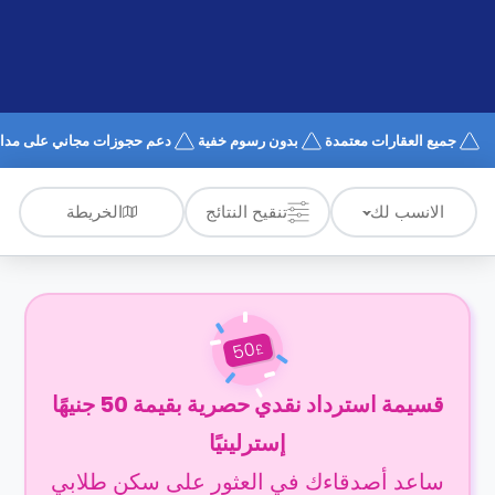
الدعم
و
عبر
المساعدة
الهاتف
اتصل
بنا
كيف
جميع العقارات معتمدة
بدون رسوم خفية
دعم حجوزات مجاني على مدار 4/7
تعمل؟
الأسئلة
الشائعة
الخريطة
الانسب لك
تنقيح النتائج
50
£
قسيمة استرداد نقدي حصرية بقيمة 50 جنيهًا
إسترلينيًا
ساعد أصدقاءك في العثور على سكن طلابي