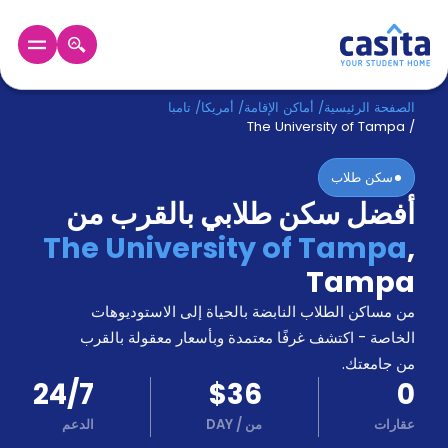
الرئيسية
عربي
USD
الصفحة الرئيسية
/
أماكن الإقامة
/
أمريكا
/
تامبا
The University of Tampa
/
دخول
سكن طلاب
أفضل سكن طلابي بالقرب من
حجز
السكن
The University of Tampa
,
من
Tampa
نحن؟
المدونة
من مساكن الطلاب النابضة بالحياة إلى الاستوديوهات
أخبر
أصدقائك
الخاصة - اكتشف غرفًا معتمدة وبأسعار معقولة بالقرب
و
من جامعتك.
كن
اكسب
24/7
$36
0
شريكا
عقارات
من
/
DAY
الدعم
الدعم