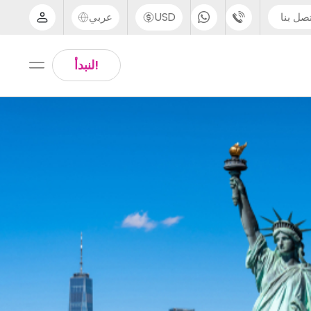
صل بنا
USD
عربي
الدعم عبر الهاتف
Arabic
!لنبدأ
UK - +44 (0) 20 3871 8666
Chinese
IN - +91 (80) 3711 1326
English
US - +1 (646) 718 6172
Thai