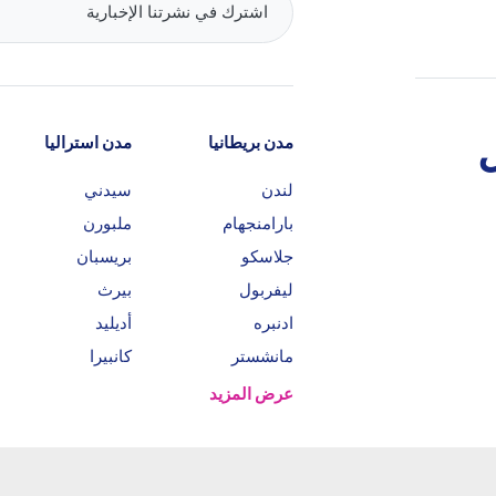
مدن بريطانيا
مدن استراليا
لندن
سيدني
بارامنجهام
ملبورن
جلاسكو
بريسبان
ليفربول
بيرث
ادنبره
أديليد
مانشستر
كانبيرا
عرض المزيد