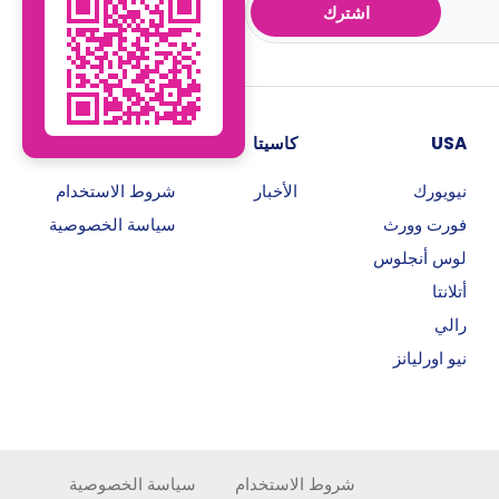
اشترك
USA
كاسيتا
روابط هامة
نيويورك
الأخبار
شروط الاستخدام
فورت وورث
سياسة الخصوصية
لوس أنجلوس
أتلانتا
رالي
نيو اورليانز
شروط الاستخدام
سياسة الخصوصية