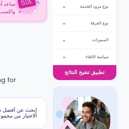
£
50
ساعد أص
نوع مزود الخدمة
واكسب 50 جنيهًا إسترلينيًا عن كل حجز
نوع الغرفة
المميزات
سياسة الالغاء
تطبيق
تنقيح النتائج
g for.
الاختيار من مجمو