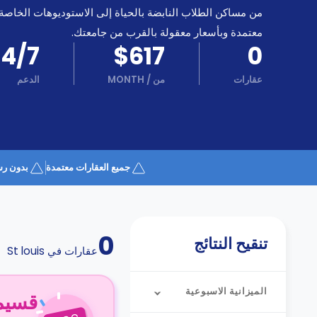
كن
اكسب
من مساكن الطلاب النابضة بالحياة إلى الاستوديوهات الخاصة
شريكا
معتمدة وبأسعار معقولة بالقرب من جامعتك.
الدعم
24/7
$617
0
الدعم
و
عبر
المساعدة
عقارات
من
/
MONTH
الدعم
الهاتف
اتصل
بنا
كيف
تعمل؟
الأسئلة
جميع العقارات معتمدة
بدون رس
الشائعة
0
تنقيح النتائج
عقارات في
St louis
الميزانية الاسبوعية
قسيمة ا