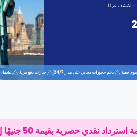
 - اكتشف غرفًا
وم خفية
دعم حجوزات مجاني على مدار 24/7
خيارات دفع مرنة
يشمل قسيمة 
سترداد نقدي حصرية بقيمة 50 جنيهًا إسترلينيًا