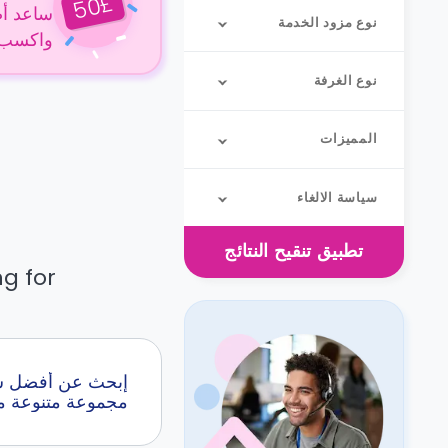
£
50
ساعد أص
نوع مزود الخدمة
واكسب 50 جنيهًا إسترلينيًا عن كل حجز
نوع الغرفة
المميزات
سياسة الالغاء
تطبيق
تنقيح النتائج
g for.
مجموعة متنوعة من