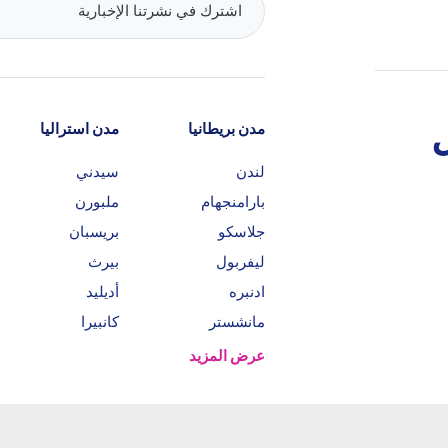
مدن بريطانيا
مدن استراليا
لندن
سيدني
بارامنجهام
ملبورن
جلاسكو
بريسبان
ليفربول
بيرث
ادنبره
أديليد
مانشستر
كانبيرا
عرض المزيد