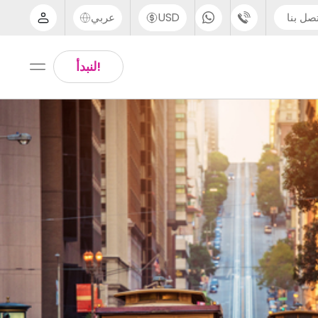
صل بنا
USD
عربي
الدعم عبر الهاتف
Arabic
!لنبدأ
UK - +44 (0) 20 3871 8666
Chinese
IN - +91 (80) 3711 1326
English
US - +1 (646) 718 6172
Thai