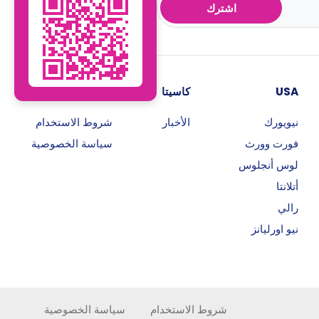
اشترك
USA
كاسيتا
روابط هامة
نيويورك
الأخبار
شروط الاستخدام
فورت وورث
سياسة الخصوصية
لوس أنجلوس
أتلانتا
رالي
نيو اورليانز
شروط الاستخدام
سياسة الخصوصية