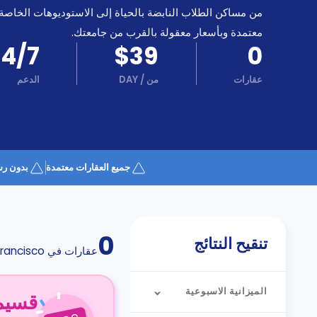
كن
اكسب
من مساكن الطلاب النابضة بالحياة إلى الاستوديوهات الخاصة
شريكا
معتمدة وبأسعار معقولة بالقرب من جامعتك.
الدعم
24/7
$39
0
الدعم
و
عبر
المساعدة
عقارات
من
/
DAY
الدعم
الهاتف
اتصل
بنا
كيف
تعمل؟
الأسئلة
جميع العقارات معتمدة
بدون رس
الشائعة
0
تنقيح النتائج
عقارات في
francisco
الميزانية الاسبوعية
قسيمة ا