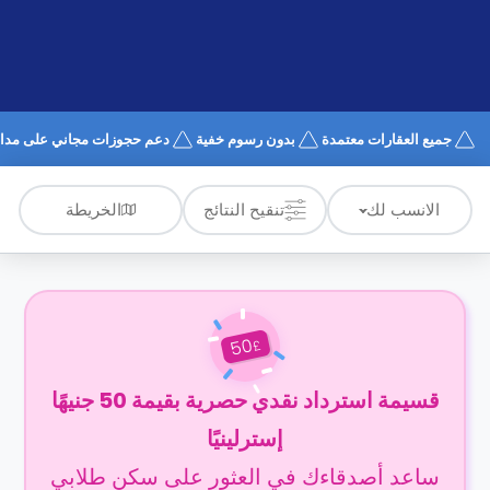
الدعم
و
عبر
المساعدة
الهاتف
اتصل
بنا
كيف
جميع العقارات معتمدة
بدون رسوم خفية
دعم حجوزات مجاني على مدار 4/7
تعمل؟
الأسئلة
الشائعة
الخريطة
الانسب لك
تنقيح النتائج
50
£
قسيمة استرداد نقدي حصرية بقيمة 50 جنيهًا
إسترلينيًا
ساعد أصدقاءك في العثور على سكن طلابي