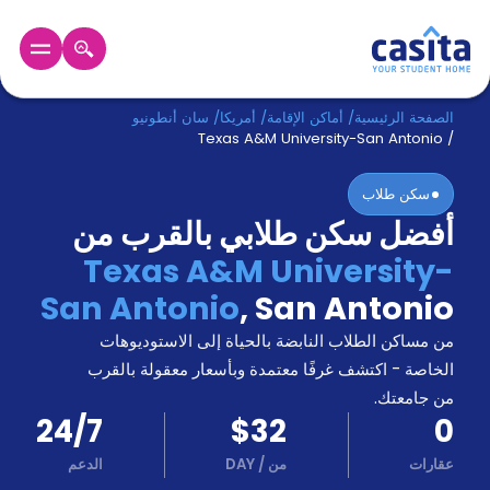
الرئيسية
عربي
USD
الصفحة الرئيسية
/
أماكن الإقامة
/
أمريكا
/
سان أنطونيو
Texas A&M University-San Antonio
/
دخول
سكن طلاب
أفضل سكن طلابي بالقرب من
حجز
السكن
Texas A&M University-
من
San Antonio
,
San Antonio
نحن؟
المدونة
من مساكن الطلاب النابضة بالحياة إلى الاستوديوهات
أخبر
أصدقائك
الخاصة - اكتشف غرفًا معتمدة وبأسعار معقولة بالقرب
و
من جامعتك.
كن
اكسب
24/7
$32
0
شريكا
عقارات
من
/
DAY
الدعم
الدعم