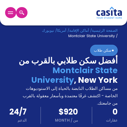
الرئيسية
عربي
USD
الصفحة الرئيسية
/
أماكن الإقامة
/
أمريكا
/
نيويورك
Montclair State University
/
دخول
سكن طلاب
أفضل سكن طلابي بالقرب من
حجز
السكن
Montclair State
من
University
,
New York
نحن؟
المدونة
من مساكن الطلاب النابضة بالحياة إلى الاستوديوهات
أخبر
أصدقائك
الخاصة - اكتشف غرفًا معتمدة وبأسعار معقولة بالقرب
و
من جامعتك.
كن
اكسب
24/7
$920
0
شريكا
عقارات
من
/
MONTH
الدعم
الدعم