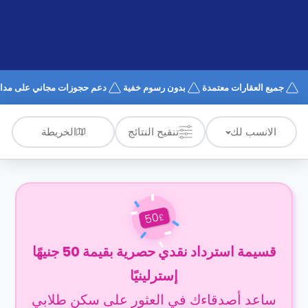
الدعم
و
عبر
المساعدة
الهاتف
اتصل
بنا
كيف
جميع العقارات معتمدة
بدون رسوم خفية
دعم حجوزات مجاني على مدار 4/7
تعمل؟
الأسئلة
الشائعة
الخريطة
الانسب لك
تنقيح النتائج
50
£
قسيمة استرداد نقدي حصرية بقيمة 50 جنيهًا
إسترلينيًا
ساعد أصدقاءك في العثور على سكن طلابي