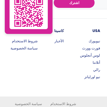
اشترك
USA
كاسيتا
روابط هامة
نيويورك
الأخبار
شروط الاستخدام
فورت وورث
سياسة الخصوصية
لوس أنجلوس
أتلانتا
رالي
نيو اورليانز
شروط الاستخدام
سياسة الخصوصية