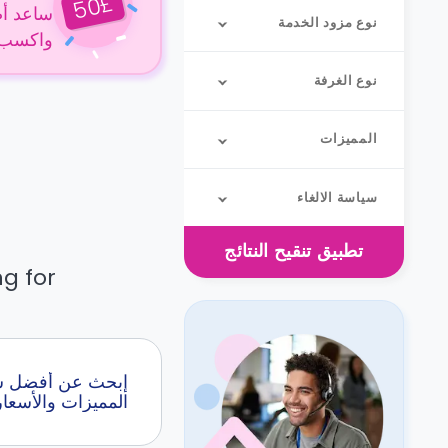
£
50
ساعد أص
نوع مزود الخدمة
واكسب 50 جنيهًا إسترلينيًا عن كل حجز
نوع الغرفة
المميزات
سياسة الالغاء
تطبيق
تنقيح النتائج
g for.
إبحث عن أفضل سك
المميزات والأسعار