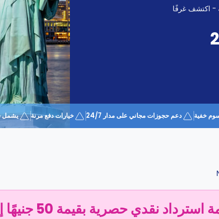
 - اكتشف غرفًا
وم خفية
دعم حجوزات مجاني على مدار 24/7
خيارات دفع مرنة
يشمل قسيمة 
سترداد نقدي حصرية بقيمة 50 جنيهًا إسترلينيًا