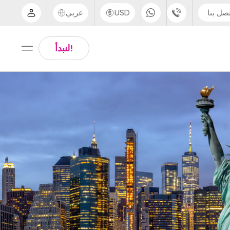
صل بنا
USD
عربي
الدعم عبر الهاتف
Arabic
!لنبدأ
UK - +44 (0) 20 3871 8666
Chinese
IN - +91 (80) 3711 1326
English
US - +1 (646) 718 6172
Thai