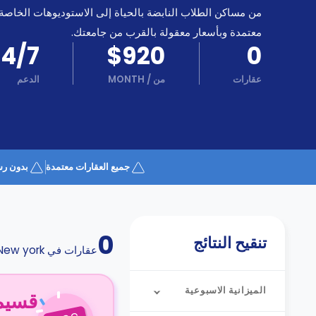
كن
اكسب
من مساكن الطلاب النابضة بالحياة إلى الاستوديوهات الخاصة
شريكا
معتمدة وبأسعار معقولة بالقرب من جامعتك.
الدعم
24/7
$920
0
الدعم
و
عبر
المساعدة
عقارات
من
/
MONTH
الدعم
الهاتف
اتصل
بنا
كيف
تعمل؟
الأسئلة
جميع العقارات معتمدة
بدون رس
الشائعة
0
تنقيح النتائج
عقارات في
New york
الميزانية الاسبوعية
قسيمة ا