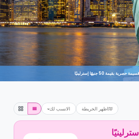
حصرية بقيمة 50 جنيهًا إسترلينيًا
اظهر الخريطة
الانسب لك