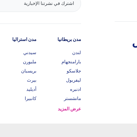
مدن بريطانيا
مدن استراليا
لندن
سيدني
بارامنجهام
ملبورن
جلاسكو
بريسبان
ليفربول
بيرث
ادنبره
أديليد
مانشستر
كانبيرا
عرض المزيد