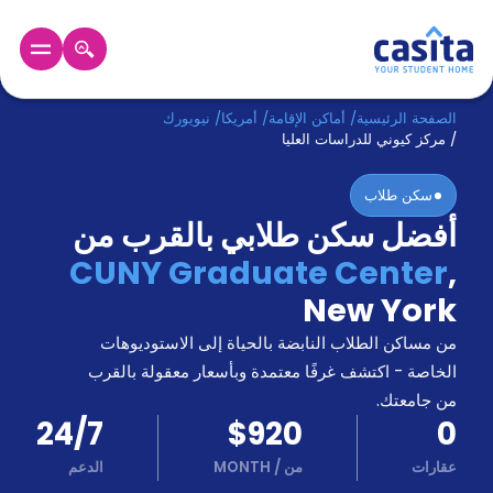
الرئيسية
عربي
USD
الصفحة الرئيسية
/
أماكن الإقامة
/
أمريكا
/
نيويورك
/
مركز كيوني للدراسات العليا
دخول
سكن طلاب
أفضل سكن طلابي بالقرب من
حجز
السكن
CUNY Graduate Center
,
من
New York
نحن؟
المدونة
من مساكن الطلاب النابضة بالحياة إلى الاستوديوهات
أخبر
أصدقائك
الخاصة - اكتشف غرفًا معتمدة وبأسعار معقولة بالقرب
و
من جامعتك.
كن
اكسب
24/7
$920
0
شريكا
عقارات
من
/
MONTH
الدعم
الدعم