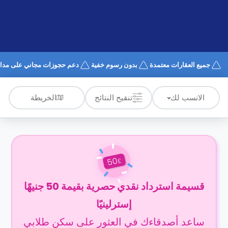
الدعم
و
عبر
المساعدة
الهاتف
اتصل
بنا
كيف
جميع العقارات معتمدة
بدون رسوم خفية
دعم حجوزات مجاني على مدار 4/7
تعمل؟
الأسئلة
الشائعة
الخريطة
الانسب لك
تنقيح النتائج
50
£
قسيمة استرداد نقدي حصرية بقيمة 50 جنيهًا
إسترلينيًا
ساعد أصدقاءك في العثور على سكن طلابي