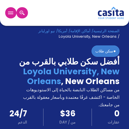
الرئيسية
عربي
USD
الصفحة الرئيسية
/
أماكن الإقامة
/
أمريكا
/
نيو اورليانز
Loyola University, New Orleans
/
دخول
سكن طلاب
أفضل سكن طلابي بالقرب من
حجز
السكن
Loyola University, New
من
Orleans
,
New Orleans
نحن؟
المدونة
من مساكن الطلاب النابضة بالحياة إلى الاستوديوهات
أخبر
أصدقائك
الخاصة - اكتشف غرفًا معتمدة وبأسعار معقولة بالقرب
و
من جامعتك.
كن
اكسب
24/7
$36
0
شريكا
عقارات
من
/
DAY
الدعم
الدعم