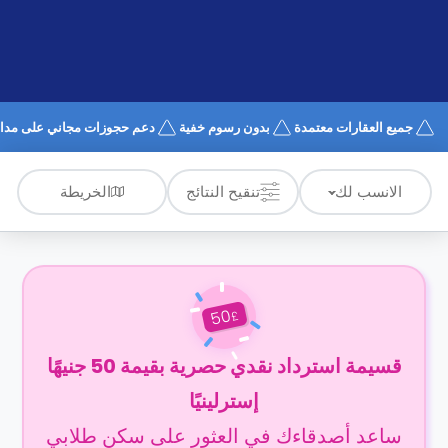
الدعم
و
عبر
المساعدة
الهاتف
اتصل
بنا
كيف
جميع العقارات معتمدة
بدون رسوم خفية
دعم حجوزات مجاني على مدار 4/7
تعمل؟
الأسئلة
الشائعة
الخريطة
الانسب لك
تنقيح النتائج
50
£
قسيمة استرداد نقدي حصرية بقيمة 50 جنيهًا
إسترلينيًا
ساعد أصدقاءك في العثور على سكن طلابي