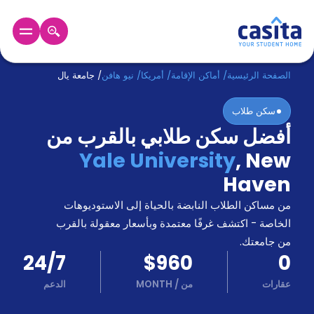
الرئيسية
عربي
USD
الصفحة الرئيسية
/
أماكن الإقامة
/
أمريكا
/
نيو هافن
/
جامعة يال
سكن طلاب
دخول
أفضل سكن طلابي بالقرب من
حجز
Yale University
,
New
السكن
من
Haven
نحن؟
من مساكن الطلاب النابضة بالحياة إلى الاستوديوهات
المدونة
أخبر
الخاصة - اكتشف غرفًا معتمدة وبأسعار معقولة بالقرب
أصدقائك
من جامعتك.
و
24/7
$960
0
كن
اكسب
شريكا
عقارات
من
/
MONTH
الدعم
الدعم