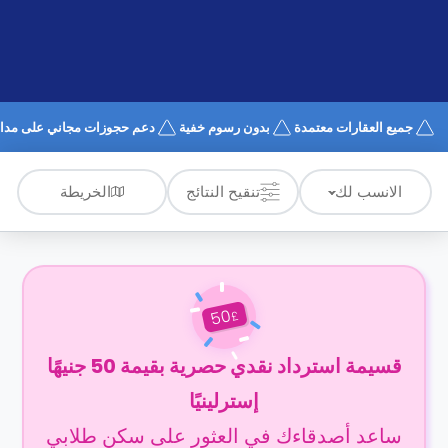
الدعم
و
عبر
المساعدة
الهاتف
اتصل
بنا
كيف
جميع العقارات معتمدة
بدون رسوم خفية
دعم حجوزات مجاني على مدار 4/7
تعمل؟
الأسئلة
الشائعة
الخريطة
الانسب لك
تنقيح النتائج
50
£
قسيمة استرداد نقدي حصرية بقيمة 50 جنيهًا
إسترلينيًا
ساعد أصدقاءك في العثور على سكن طلابي