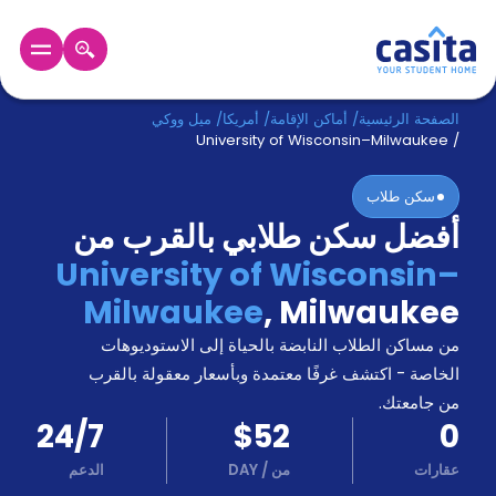
الرئيسية
عربي
USD
الصفحة الرئيسية
/
أماكن الإقامة
/
أمريكا
/
ميل ووكي
University of Wisconsin–Milwaukee
/
دخول
سكن طلاب
أفضل سكن طلابي بالقرب من
حجز
السكن
University of Wisconsin–
من
Milwaukee
,
Milwaukee
نحن؟
المدونة
من مساكن الطلاب النابضة بالحياة إلى الاستوديوهات
أخبر
أصدقائك
الخاصة - اكتشف غرفًا معتمدة وبأسعار معقولة بالقرب
و
من جامعتك.
كن
اكسب
24/7
$52
0
شريكا
عقارات
من
/
DAY
الدعم
الدعم