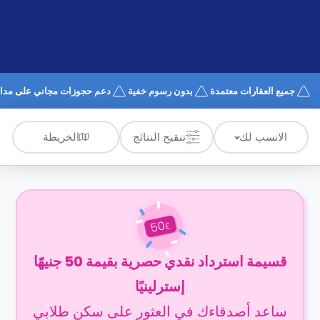
الدعم
و
عبر
المساعدة
الهاتف
اتصل
بنا
كيف
جميع العقارات معتمدة
بدون رسوم خفية
دعم حجوزات مجاني على مدار 4/7
تعمل؟
الأسئلة
الشائعة
الخريطة
الانسب لك
تنقيح النتائج
50
£
قسيمة استرداد نقدي حصرية بقيمة 50 جنيهًا
إسترلينيًا
ساعد أصدقاءك في العثور على سكن طلابي