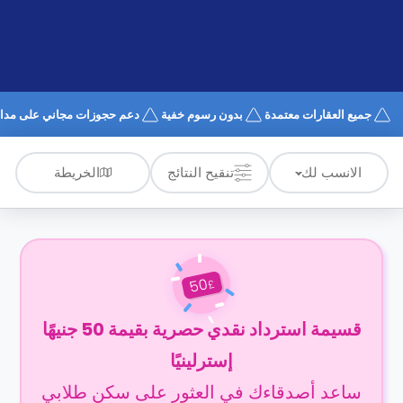
الدعم
و
عبر
المساعدة
الهاتف
اتصل
بنا
كيف
جميع العقارات معتمدة
بدون رسوم خفية
دعم حجوزات مجاني على مدار 4/7
تعمل؟
الأسئلة
الشائعة
الخريطة
الانسب لك
تنقيح النتائج
50
£
قسيمة استرداد نقدي حصرية بقيمة 50 جنيهًا
إسترلينيًا
ساعد أصدقاءك في العثور على سكن طلابي