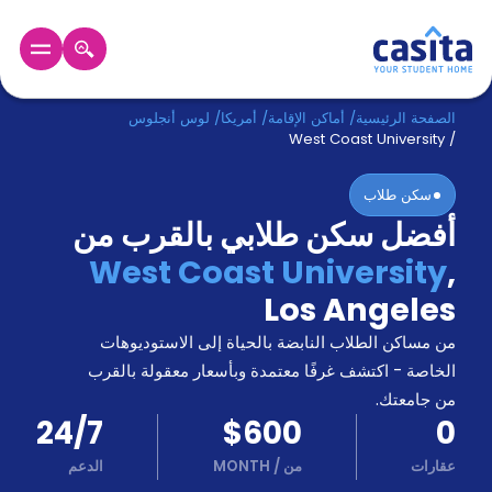
الرئيسية
عربي
USD
الصفحة الرئيسية
/
أماكن الإقامة
/
أمريكا
/
لوس أنجلوس
West Coast University
/
دخول
سكن طلاب
أفضل سكن طلابي بالقرب من
حجز
السكن
West Coast University
,
من
Los Angeles
نحن؟
المدونة
من مساكن الطلاب النابضة بالحياة إلى الاستوديوهات
أخبر
أصدقائك
الخاصة - اكتشف غرفًا معتمدة وبأسعار معقولة بالقرب
و
من جامعتك.
كن
اكسب
24/7
$600
0
شريكا
عقارات
من
/
MONTH
الدعم
الدعم