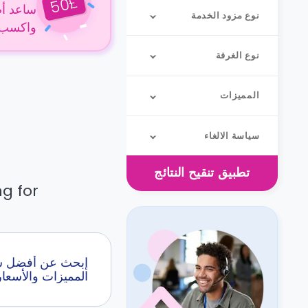
£
50
ساعد أص
نوع مزود الخدمة
واكسب 50 جنيهًا إسترلينيًا عن كل حجز
نوع الغرفة
المميزات
سياسة الالغاء
تطبيق
تنقيح النتائج
g for.
المميزات والأسعار