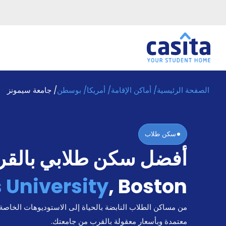
الصفحة الرئيسية
/
أماكن الإقامة
/
أمريكا
/
بوسطن
/
جامعة سيمونز
الرئيسية
عربي
USD
دخول
سكن طلاب
حجز
أفضل سكن طلابي بالق
السكن
من
نحن؟
University
,
Boston
المدونة
أخبر
من مساكن الطلاب النابضة بالحياة إلى الاستوديوهات الخاصة
أصدقائك
و
معتمدة وبأسعار معقولة بالقرب من جامعتك.