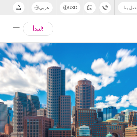
صل بنا
USD
عربي
الدعم عبر الهاتف
Arabic
!لنبدأ
UK - +44 (0) 20 3871 8666
Chinese
IN - +91 (80) 3711 1326
English
US - +1 (646) 718 6172
Thai