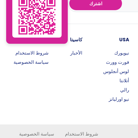
اشترك
USA
كاسيتا
روابط هامة
نيويورك
الأخبار
شروط الاستخدام
فورت وورث
سياسة الخصوصية
لوس أنجلوس
أتلانتا
رالي
نيو اورليانز
شروط الاستخدام
سياسة الخصوصية