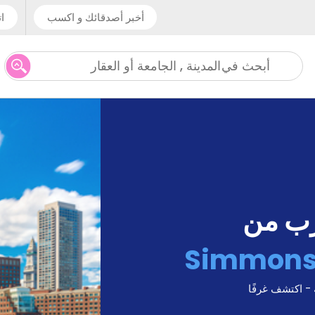
أخبر أصدقائك و اكسب
ات
المدينة , الجامعة أو العقار
أبحث في
رب من
Simmons 
 - اكتشف غرفًا