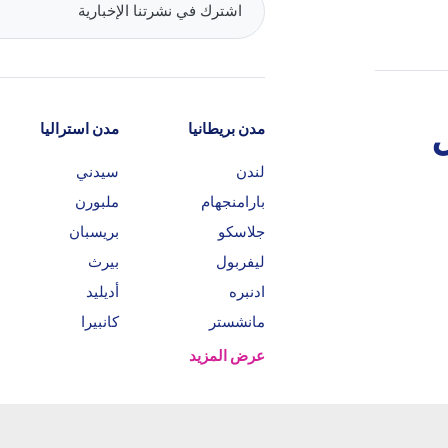
مدن بريطانيا
مدن استراليا
لندن
سيدني
بارامنجهام
ملبورن
جلاسكو
بريسبان
ليفربول
بيرث
ادنبره
أديليد
مانشستر
كانبيرا
عرض المزيد