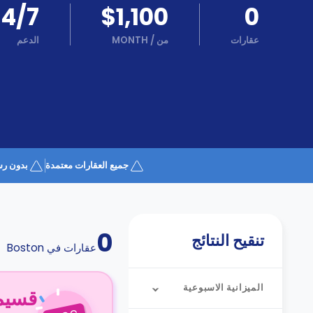
كن
24/7
$1,100
0
اكسب
شريكا
عقارات
من
/
MONTH
الدعم
الدعم
الدعم
و
عبر
المساعدة
الهاتف
اتصل
بنا
كيف
تعمل؟
الأسئلة
جميع العقارات معتمدة
بدون رس
الشائعة
0
تنقيح النتائج
عقارات في
Boston
الميزانية الاسبوعية
قسيمة ا