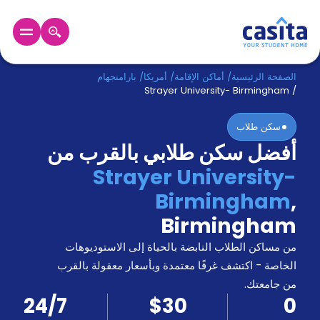
الرئيسية
عربي
USD
الصفحة الرئيسية
/
أماكن الإقامة
/
أمريكا
/
بارامنجهام
Strayer University- Birmingham
/
دخول
سكن طلاب
أفضل سكن طلابي بالقرب من
حجز
السكن
Strayer University-
من
Birmingham
,
نحن؟
المدونة
Birmingham
أخبر
أصدقائك
من مساكن الطلاب النابضة بالحياة إلى الاستوديوهات
و
الخاصة - اكتشف غرفًا معتمدة وبأسعار معقولة بالقرب
كن
اكسب
من جامعتك.
شريكا
24/7
$30
0
الدعم