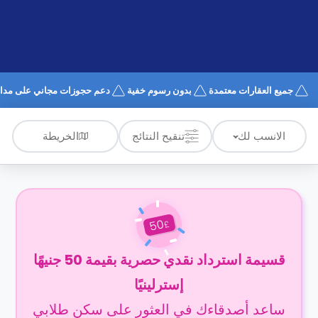
الدعم
و
عبر
المساعدة
الهاتف
اتصل
بنا
كيف
جميع العقارات معتمدة
بدون رسوم خفية
دعم حجوزات مجاني على مدار 4/7
تعمل؟
الأسئلة
الشائعة
الخريطة
الانسب لك
تنقيح النتائج
50
£
قسيمة استرداد نقدي حصرية بقيمة 50 جنيهًا
إسترلينيًا
ساعد أصدقاءك في العثور على سكن طلابي