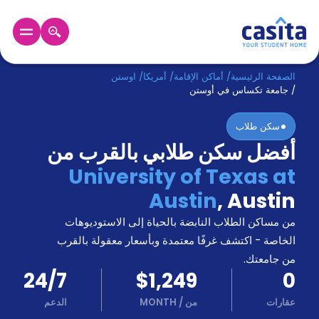
الرئيسية
عربي
USD
الصفحة الرئيسية
/
أماكن الإقامة
/
أمريكا
/
اوستن
/
جامعة تكساس في أوستن
دخول
سكن طلاب
أفضل سكن طلابي بالقرب من
حجز
السكن
University of Texas at
من
Austin
,
Austin
نحن؟
المدونة
من مساكن الطلاب النابضة بالحياة إلى الاستوديوهات
أخبر
أصدقائك
الخاصة - اكتشف غرفًا معتمدة وبأسعار معقولة بالقرب
و
من جامعتك.
كن
اكسب
24/7
$1,249
0
شريكا
عقارات
من
/
MONTH
الدعم
الدعم