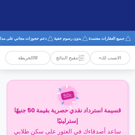
الدعم
و
عبر
المساعدة
الهاتف
اتصل
بنا
كيف
جميع العقارات معتمدة
بدون رسوم خفية
دعم حجوزات مجاني على مدار 4/7
تعمل؟
الأسئلة
الشائعة
الخريطة
الانسب لك
تنقيح النتائج
50
£
قسيمة استرداد نقدي حصرية بقيمة 50 جنيهًا
إسترلينيًا
ساعد أصدقاءك في العثور على سكن طلابي