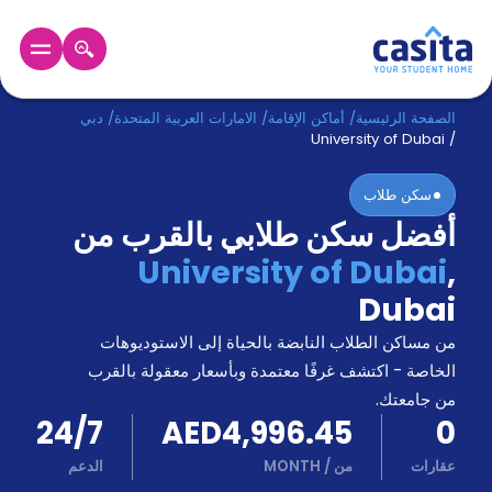
الرئيسية
عربي
AED
الصفحة الرئيسية
/
أماكن الإقامة
/
الامارات العربية المتحدة
/
دبي
University of Dubai
/
دخول
سكن طلاب
أفضل سكن طلابي بالقرب من
حجز
السكن
University of Dubai
,
من
Dubai
نحن؟
المدونة
من مساكن الطلاب النابضة بالحياة إلى الاستوديوهات
أخبر
أصدقائك
الخاصة - اكتشف غرفًا معتمدة وبأسعار معقولة بالقرب
و
من جامعتك.
كن
اكسب
24/7
AED4,996.45
0
شريكا
عقارات
من
/
MONTH
الدعم
الدعم