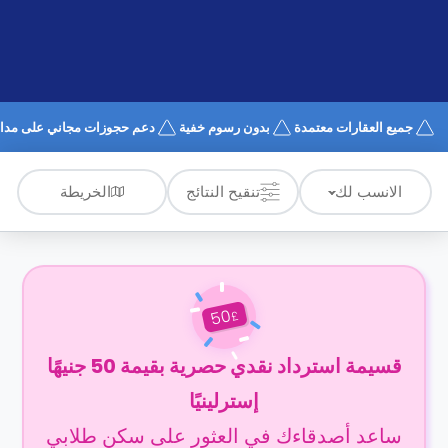
الدعم
و
عبر
المساعدة
الهاتف
اتصل
بنا
كيف
جميع العقارات معتمدة
بدون رسوم خفية
دعم حجوزات مجاني على مدار 4/7
تعمل؟
الأسئلة
الشائعة
الخريطة
الانسب لك
تنقيح النتائج
50
£
قسيمة استرداد نقدي حصرية بقيمة 50 جنيهًا
إسترلينيًا
ساعد أصدقاءك في العثور على سكن طلابي