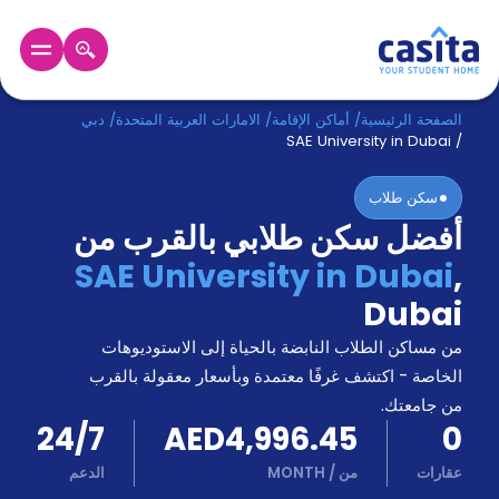
الرئيسية
عربي
AED
الصفحة الرئيسية
/
أماكن الإقامة
/
الامارات العربية المتحدة
/
دبي
SAE University in Dubai
/
دخول
سكن طلاب
أفضل سكن طلابي بالقرب من
حجز
السكن
SAE University in Dubai
,
من
Dubai
نحن؟
المدونة
من مساكن الطلاب النابضة بالحياة إلى الاستوديوهات
أخبر
أصدقائك
الخاصة - اكتشف غرفًا معتمدة وبأسعار معقولة بالقرب
و
من جامعتك.
كن
اكسب
24/7
AED4,996.45
0
شريكا
عقارات
من
/
MONTH
الدعم
الدعم