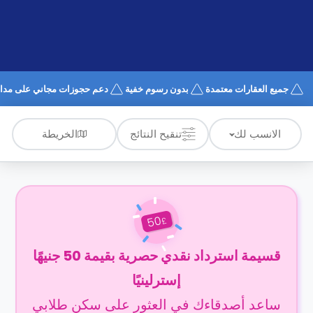
الدعم
و
عبر
المساعدة
الهاتف
اتصل
بنا
كيف
جميع العقارات معتمدة
بدون رسوم خفية
دعم حجوزات مجاني على مدار 4/7
تعمل؟
الأسئلة
الشائعة
الخريطة
الانسب لك
تنقيح النتائج
50
£
قسيمة استرداد نقدي حصرية بقيمة 50 جنيهًا
إسترلينيًا
ساعد أصدقاءك في العثور على سكن طلابي