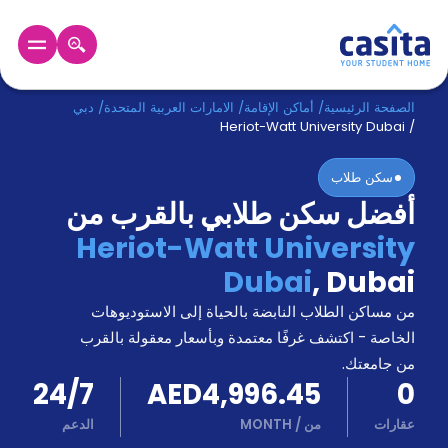
الرئيسية
عربي
AED
الصفحة الرئيسية
/
أماكن الإقامة
/
الامارات العربية المتحدة
/
دبي
Heriot-Watt University Dubai
/
دخول
سكن طلاب
أفضل سكن طلابي بالقرب من
حجز
السكن
Heriot-Watt University
من
Dubai
,
Dubai
نحن؟
المدونة
من مساكن الطلاب النابضة بالحياة إلى الاستوديوهات
أخبر
أصدقائك
الخاصة - اكتشف غرفًا معتمدة وبأسعار معقولة بالقرب
و
من جامعتك.
كن
اكسب
24/7
AED4,996.45
0
شريكا
عقارات
من
/
MONTH
الدعم
الدعم