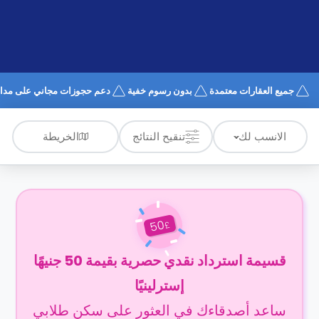
الدعم
و
عبر
المساعدة
الهاتف
اتصل
بنا
كيف
جميع العقارات معتمدة
بدون رسوم خفية
دعم حجوزات مجاني على مدار 4/7
تعمل؟
الأسئلة
الشائعة
الخريطة
الانسب لك
تنقيح النتائج
50
£
قسيمة استرداد نقدي حصرية بقيمة 50 جنيهًا
إسترلينيًا
ساعد أصدقاءك في العثور على سكن طلابي