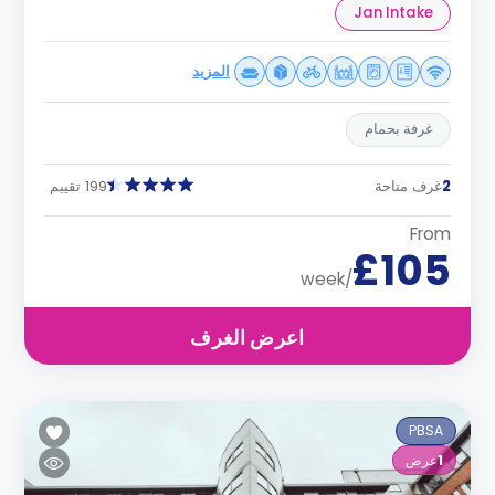
Jan Intake
المزيد
غرفة بحمام
2
غرف متاحة
199 تقييم
From
£105
/week
اعرض الغرف
PBSA
1
عرض