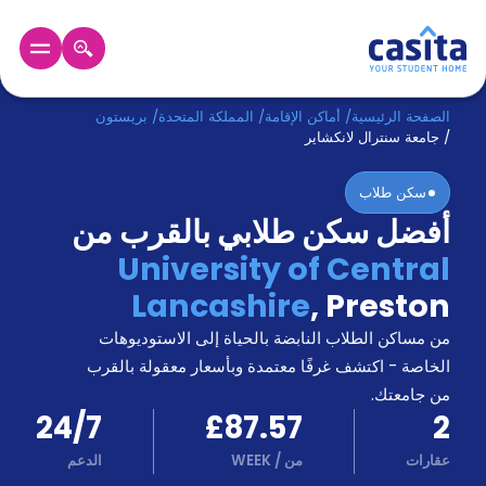
الرئيسية
عربي
GBP
الصفحة الرئيسية
/
أماكن الإقامة
/
المملكة المتحدة
/
بريستون
/
جامعة سنترال لانكشاير
دخول
سكن طلاب
أفضل سكن طلابي بالقرب من
حجز
السكن
University of Central
من
Lancashire
,
Preston
نحن؟
المدونة
من مساكن الطلاب النابضة بالحياة إلى الاستوديوهات
أخبر
أصدقائك
الخاصة - اكتشف غرفًا معتمدة وبأسعار معقولة بالقرب
و
من جامعتك.
كن
اكسب
24/7
£87.57
2
شريكا
عقارات
من
/
WEEK
الدعم
الدعم