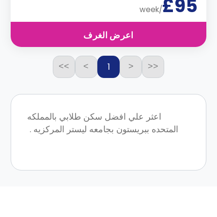
£95
/week
اعرض الغرف
1
>>
>
<
<<
اعثر علي افضل سكن طلابي بالمملكه
المتحده ببريستون بجامعه ليستر المركزيه .