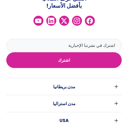
بأفضل الأسعار!
اشترك
مدن بريطانيا
لندن
مدن استراليا
بارامنجهام
سيدني
جلاسكو
USA
ملبورن
ليفربول