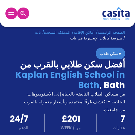
الرئيسية
عربي
GBP
الصفحة الرئيسية
/
أماكن الإقامة
/
المملكة المتحدة
/
باث
/
مدرسة كابلان الإنجليزية في باث
دخول
سكن طلاب
أفضل سكن طلابي بالقرب من
حجز
السكن
Kaplan English School in
من
Bath
,
Bath
نحن؟
المدونة
من مساكن الطلاب النابضة بالحياة إلى الاستوديوهات
أخبر
أصدقائك
الخاصة - اكتشف غرفًا معتمدة وبأسعار معقولة بالقرب
و
من جامعتك.
كن
اكسب
24/7
£201
7
شريكا
عقارات
من
/
WEEK
الدعم
الدعم