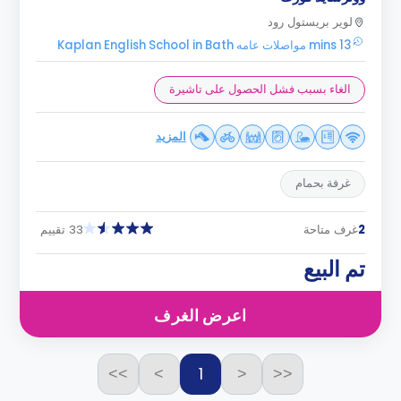
لوير بريستول رود
13 mins مواصلات عامه Kaplan English School in Bath
الغاء بسبب فشل الحصول على تاشيرة
المزيد
غرفة بحمام
2
غرف متاحة
33 تقييم
تم البيع
اعرض الغرف
1
>>
>
<
<<