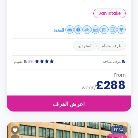
Jan Intake
المزيد
غرفة بحمام
استوديو
15
غرف متاحة
156 تقييم
From
£288
/week
اعرض الغرف
PBSA
2
عروض