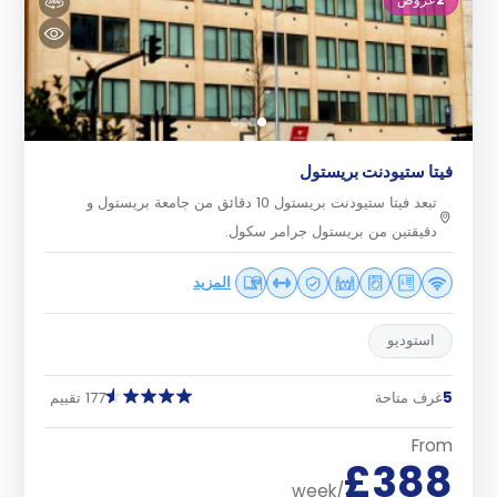
فيتا ستيودنت بريستول
تبعد فيتا ستيودنت بريستول 10 دقائق من جامعة بريستول و
دقيقتين من بريستول جرامر سكول.
المزيد
استوديو
5
غرف متاحة
177 تقييم
From
£388
/week