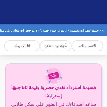
الدعم
و
عبر
المساعدة
الهاتف
اتصل
بنا
كيف
جميع العقارات معتمدة
بدون رسوم خفية
دعم حجوزات مجاني على مدار 4/7
تعمل؟
الأسئلة
الشائعة
الخريطة
الانسب لك
تنقيح النتائج
50
£
قسيمة استرداد نقدي حصرية بقيمة 50 جنيهًا
إسترلينيًا
ساعد أصدقاءك في العثور على سكن طلابي