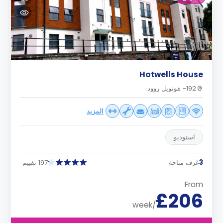
Hotwells House
192- هوتويل روود
المزيد
استوديو
3
غرف متاحة
197 تقييم
From
£206
/week