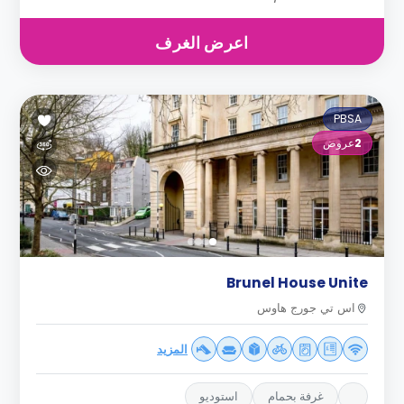
اعرض الغرف
PBSA
2
عروض
Brunel House Unite
اس تي جورج هاوس
المزيد
غرفة بحمام
استوديو