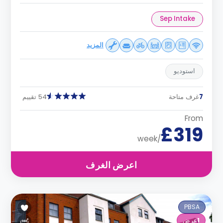
Sep Intake
المزيد
استوديو
7
غرف متاحة
54 تقييم
From
£319
/week
اعرض الغرف
PBSA
1
عرض