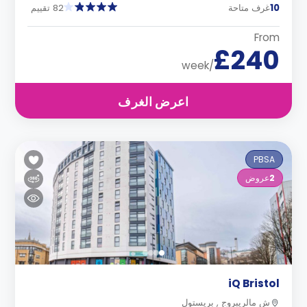
10
غرف متاحة
82 تقييم
From
£240
/week
اعرض الغرف
PBSA
2
عروض
iQ Bristol
ش مالريبروج , بريستول