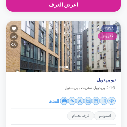
اعرض الغرف
PBSA
2
عروض
نيو بريدويل
2-1 بريدويل ستريت , بريستول
المزيد
استوديو
غرفة بحمام