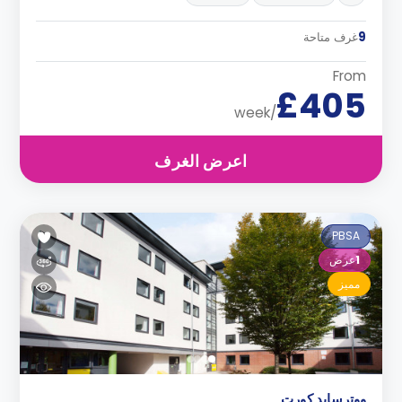
9
غرف متاحة
From
£405
/week
اعرض الغرف
PBSA
1
عرض
مميز
ووترسايد كورت