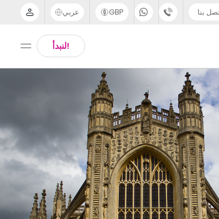
صل بنا
GBP
عربي
الدعم عبر الهاتف
Arabic
!لنبدأ
UK - +44 (0) 20 3871 8666
Chinese
IN - +91 (80) 3711 1326
English
US - +1 (646) 718 6172
Thai