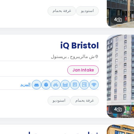
استوديو
غرفة بحمام
4
iQ Bristol
ش مالريبروج , بريستول
Jan Intake
المزيد
غرفة بحمام
استوديو
4