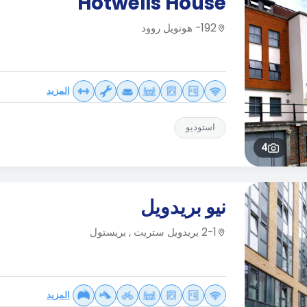
Hotwells House
192- هوتويل روود
المزيد
استوديو
4
نيو بريدويل
2-1 بريدويل ستريت , بريستول
المزيد