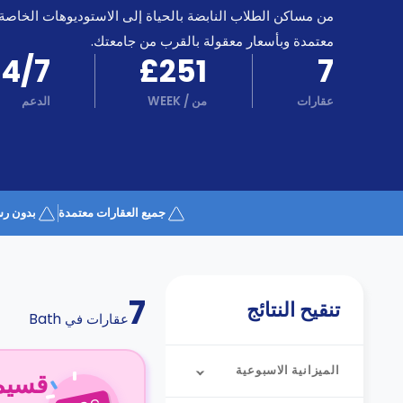
كن
اكسب
من مساكن الطلاب النابضة بالحياة إلى الاستوديوهات الخاصة
شريكا
معتمدة وبأسعار معقولة بالقرب من جامعتك.
الدعم
24/7
£251
7
الدعم
و
عبر
المساعدة
عقارات
من
/
WEEK
الدعم
الهاتف
اتصل
بنا
كيف
تعمل؟
الأسئلة
جميع العقارات معتمدة
بدون رس
الشائعة
7
تنقيح النتائج
عقارات في
Bath
الميزانية الاسبوعية
قسيمة ا