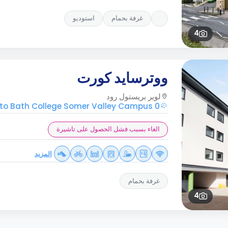
غرفة بحمام
استوديو
4
ووترسايد كورت
لوير بريستول رود
0 mins walk to Bath College Somer Valley Campus
الغاء بسبب فشل الحصول على تاشيرة
المزيد
غرفة بحمام
4