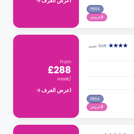
اعرض الغرف
PBSA
2
عروض
156 تقييم
From
£288
/week
اعرض الغرف
PBSA
2
عروض