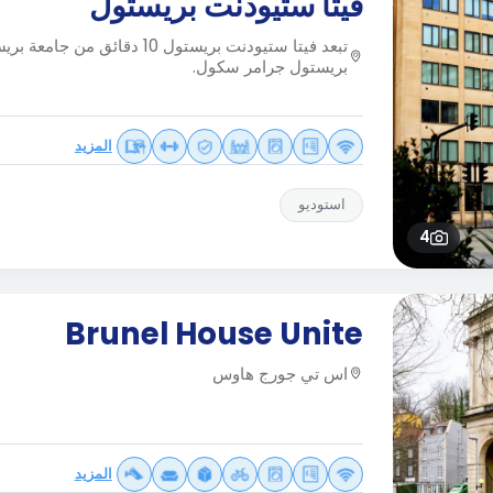
فيتا ستيودنت بريستول
تبعد فيتا ستيودنت بريستول 10 دقائق
بريستول جرامر سكول.
المزيد
استوديو
4
Brunel House Unite
اس تي جورج هاوس
المزيد