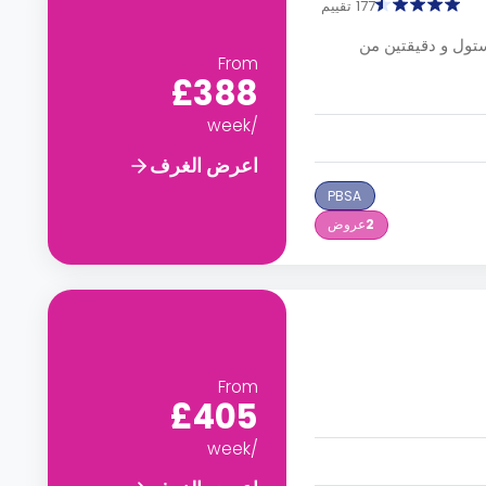
177 تقييم
 من جامعة بريستول و دقيقتين من
From
£388
/week
اعرض الغرف
PBSA
2
عروض
From
£405
/week