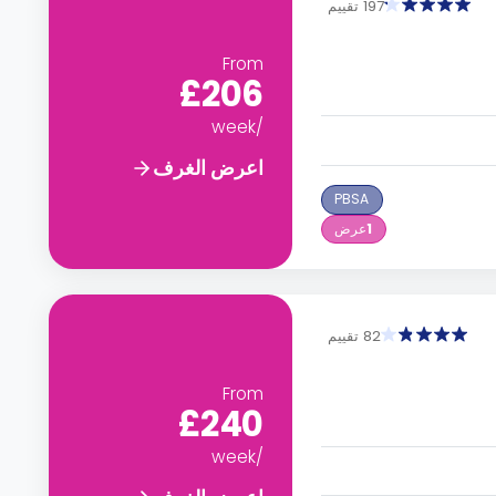
197 تقييم
From
£206
/week
اعرض الغرف
PBSA
1
عرض
82 تقييم
From
£240
/week