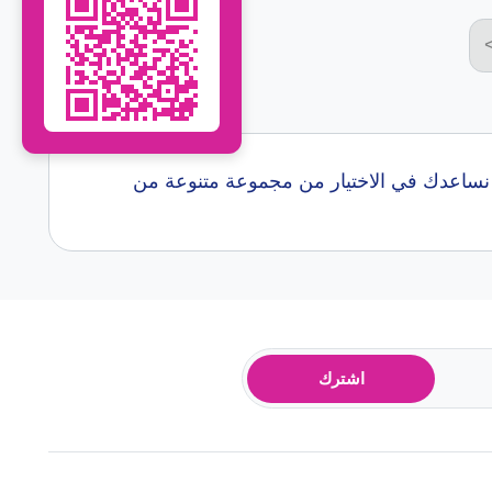
حث عن أفضل سكن طلاب قرب Bath College Somer Valley Campus. نساعدك في الاختيار من مجموعة متنوعة من
اشترك