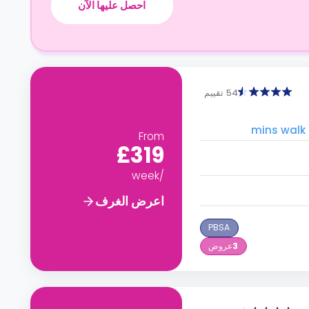
احصل عليها الآن
54 تقييم
From
£319
/week
اعرض الغرف
PBSA
3
عروض