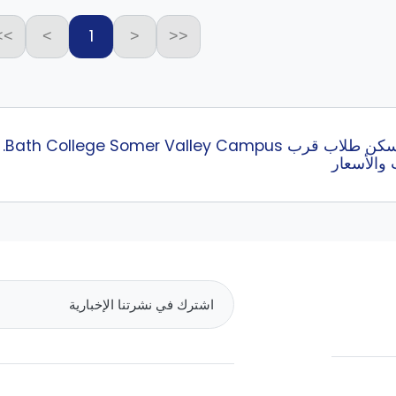
1
>>
>
<
<<
إب
 والأسعار