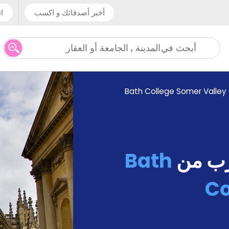
أخبر أصدقائك و اكسب
ات
المدينة , الجامعة أو العقار
أبحث في
Bath College Somer Valle
رب من
Bath
Co