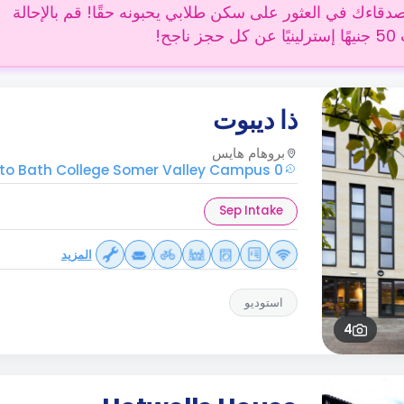
دقاءك في العثور على سكن طلابي يحبونه حقًا! قم بالإحالة
 ناجح!
ذا ديبوت
بروهام هايس
0 mins walk to Bath College Somer Valley Campus
Sep Intake
المزيد
استوديو
4