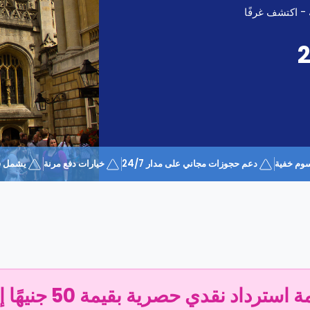
 - اكتشف غرفًا
وم خفية
دعم حجوزات مجاني على مدار 24/7
خيارات دفع مرنة
يشمل قسيمة 
سترداد نقدي حصرية بقيمة 50 جنيهًا إسترلينيًا