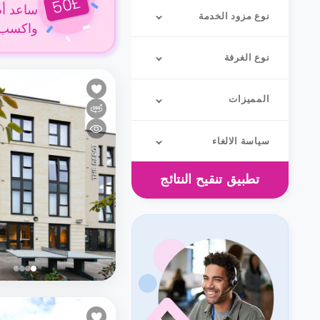
£
50
ساعد أص
نوع مزود الخدمة
واكسب 50 جنيهًا إسترلينيًا عن كل حجز
نوع الغرفة
المميزات
سياسة الالغاء
تطبيق
تنقيح النتائج