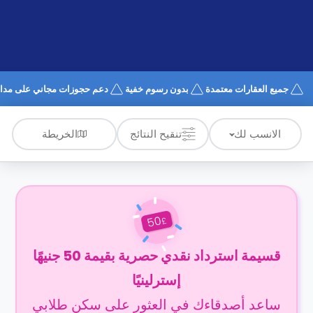
الدعم
و
عبر
المساعدة
الهاتف
اتصل
بنا
كيف
جميع العقارات معتمدة
بدون رسوم خفية
دعم حجوزات مجاني على مدار 4/7
تعمل؟
الأسئلة
الشائعة
الخريطة
الانسب لك
تنقيح النتائج
50
£
قسيمة استرداد نقدي حصرية بقيمة 50 جنيهًا
إسترلينيًا
ساعد أصدقاءك في العثور على سكن طلابي