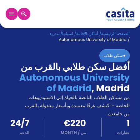
الرئيسية
عربي
EUR
الصفحة الرئيسية
/
أماكن الإقامة
/
اسبانيا
/
مدريد
Autonomous University of Madrid
/
دخول
سكن طلاب
أفضل سكن طلابي بالقرب من
حجز
السكن
Autonomous University
من
of Madrid
,
Madrid
نحن؟
المدونة
من مساكن الطلاب النابضة بالحياة إلى الاستوديوهات
أخبر
أصدقائك
الخاصة - اكتشف غرفًا معتمدة وبأسعار معقولة بالقرب
و
من جامعتك.
كن
اكسب
24/7
€220
1
شريكا
عقارات
من
/
MONTH
الدعم
الدعم