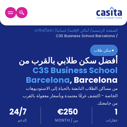
الرئيسية
عربي
EUR
الصفحة الرئيسية
/
أماكن الإقامة
/
اسبانيا
/
บาร์เซโลน่า
C3S Business School Barcelona
/
دخول
سكن طلاب
أفضل سكن طلابي بالقرب من
حجز
السكن
C3S Business School
من
Barcelona
,
Barcelona
نحن؟
المدونة
من مساكن الطلاب النابضة بالحياة إلى الاستوديوهات
أخبر
أصدقائك
الخاصة - اكتشف غرفًا معتمدة وبأسعار معقولة بالقرب
و
من جامعتك.
كن
اكسب
24/7
€250
1
شريكا
عقارات
من
/
MONTH
الدعم
الدعم