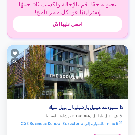
يحبونه حقًا! قم بالإحالة واكسب 50 جنيهًا
إسترلينيًا عن كل حجز ناجح!
احصل عليها الآن
ذا ستيودنت هوتيل بارشيلونا _ بوبل سيك
اف . ديل باراليل ,101,08004 برشلونه اسبانيا .
6 mins بالسيارة إلى C3S Business School Barcelona