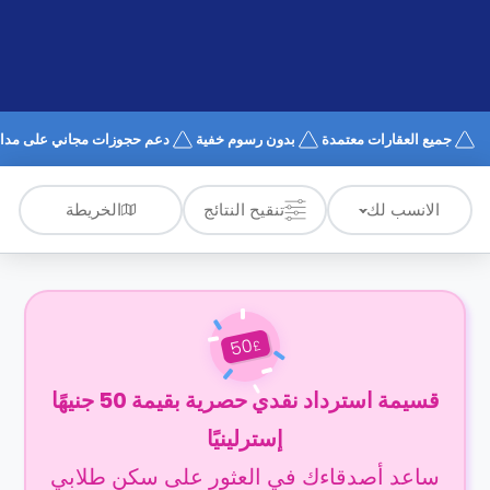
الدعم
و
عبر
المساعدة
الهاتف
اتصل
بنا
كيف
جميع العقارات معتمدة
بدون رسوم خفية
دعم حجوزات مجاني على مدار 4/7
تعمل؟
الأسئلة
الشائعة
الخريطة
الانسب لك
تنقيح النتائج
50
£
قسيمة استرداد نقدي حصرية بقيمة 50 جنيهًا
إسترلينيًا
ساعد أصدقاءك في العثور على سكن طلابي