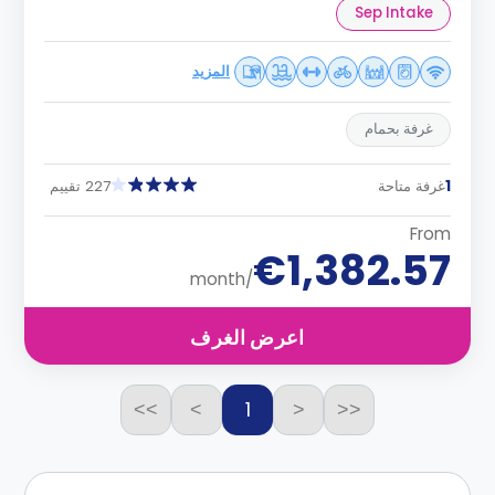
Sep Intake
المزيد
غرفة بحمام
1
غرفة متاحة
227 تقييم
From
€1,382.57
/month
اعرض الغرف
1
>>
>
<
<<