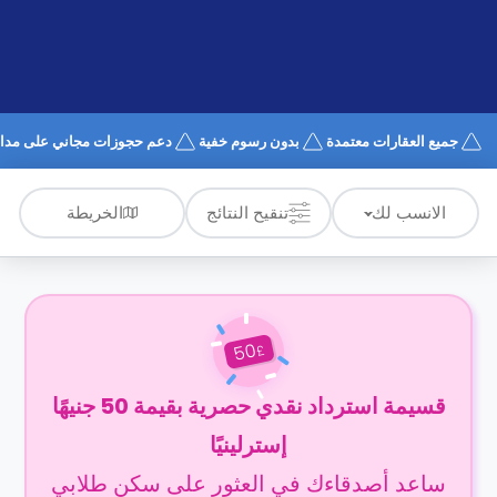
الدعم
و
عبر
المساعدة
الهاتف
اتصل
بنا
كيف
جميع العقارات معتمدة
بدون رسوم خفية
دعم حجوزات مجاني على مدار 4/7
تعمل؟
الأسئلة
الشائعة
الخريطة
الانسب لك
تنقيح النتائج
50
£
قسيمة استرداد نقدي حصرية بقيمة 50 جنيهًا
إسترلينيًا
ساعد أصدقاءك في العثور على سكن طلابي