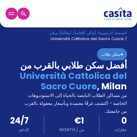
الرئيسية
عربي
EUR
الصفحة الرئيسية
/
أماكن الإقامة
/
ايطاليا
/
ميلان
Università Cattolica del Sacro Cuore
/
دخول
سكن طلاب
أفضل سكن طلابي بالقرب من
حجز
السكن
Università Cattolica del
من
Sacro Cuore
,
Milan
نحن؟
المدونة
من مساكن الطلاب النابضة بالحياة إلى الاستوديوهات
أخبر
أصدقائك
الخاصة - اكتشف غرفًا معتمدة وبأسعار معقولة بالقرب
و
من جامعتك.
كن
اكسب
24/7
€1
0
شريكا
عقارات
من
/
MONTH
الدعم
الدعم