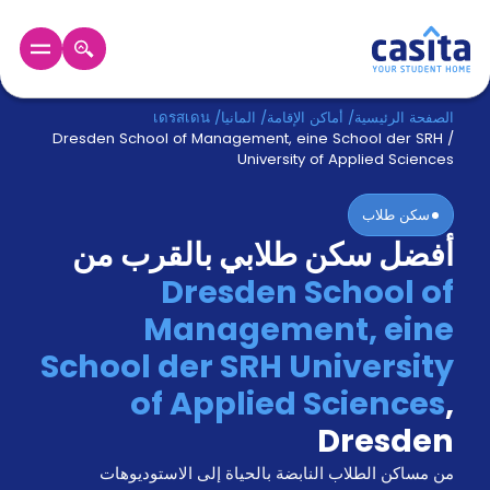
الرئيسية
عربي
EUR
الصفحة الرئيسية
/
أماكن الإقامة
/
المانيا
/
เดรสเดน
Dresden School of Management, eine School der SRH
/
University of Applied Sciences
دخول
سكن طلاب
حجز
أفضل سكن طلابي بالقرب من
السكن
من
Dresden School of
نحن؟
Management, eine
المدونة
أخبر
School der SRH University
أصدقائك
of Applied Sciences
,
و
كن
اكسب
Dresden
شريكا
من مساكن الطلاب النابضة بالحياة إلى الاستوديوهات
الدعم