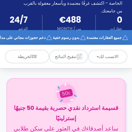
الدعم
الخاصة - اكتشف غرفًا معتمدة وبأسعار معقولة بالقرب
و
عبر
المساعدة
من جامعتك.
الهاتف
24/7
€488
0
اتصل
بنا
عقارات
من
/
MONTH
الدعم
كيف
جميع العقارات معتمدة
بدون رسوم خفية
دعم حجوزات مجاني على مدار 4/7
تعمل؟
الأسئلة
الشائعة
الخريطة
الانسب لك
تنقيح النتائج
50
£
قسيمة استرداد نقدي حصرية بقيمة 50 جنيهًا
إسترلينيًا
ساعد أصدقاءك في العثور على سكن طلابي