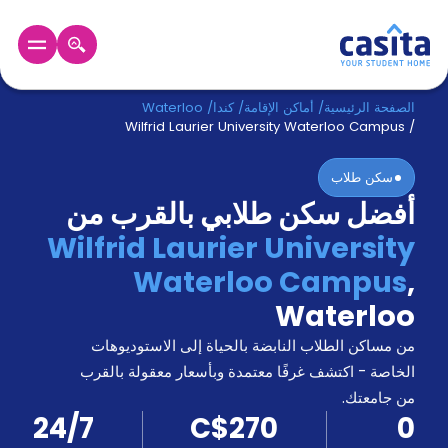
الرئيسية
عربي
CAD
الصفحة الرئيسية
/
أماكن الإقامة
/
كندا
/
Waterloo
Wilfrid Laurier University Waterloo Campus
/
دخول
سكن طلاب
أفضل سكن طلابي بالقرب من
حجز
السكن
Wilfrid Laurier University
من
Waterloo Campus
,
نحن؟
المدونة
Waterloo
أخبر
أصدقائك
من مساكن الطلاب النابضة بالحياة إلى الاستوديوهات
و
الخاصة - اكتشف غرفًا معتمدة وبأسعار معقولة بالقرب
كن
اكسب
من جامعتك.
شريكا
24/7
C$270
0
الدعم