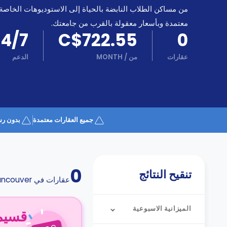
كن
اكسب
من مساكن الطلاب النابضة بالحياة إلى الاستوديوهات الخاصة
شريكا
معتمدة وبأسعار معقولة بالقرب من جامعتك.
الدعم
24/7
C$722.55
0
الدعم
و
عبر
المساعدة
عقارات
من
/
MONTH
الدعم
الهاتف
اتصل
بنا
كيف
تعمل؟
الأسئلة
جميع العقارات معتمدة
بدون رس
الشائعة
0
تنقيح النتائج
عقارات في
ncouver
الميزانية الاسبوعية
قسيمة ا