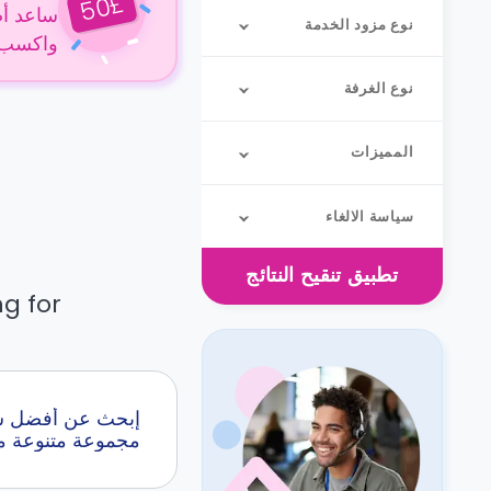
£
50
ساعد أص
نوع مزود الخدمة
واكسب 50 جنيهًا إسترلينيًا عن كل حجز
نوع الغرفة
المميزات
سياسة الالغاء
تطبيق
تنقيح النتائج
g for.
مجموعة متنوعة من