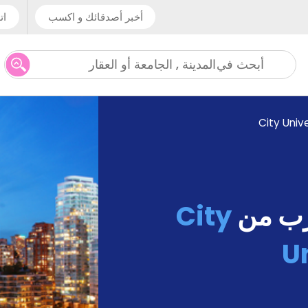
أخبر أصدقائك و اكسب
ات
المدينة , الجامعة أو العقار
أبحث في
City Univ
رب من
City
Un