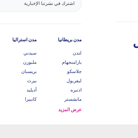
مدن بريطانيا
مدن استراليا
لندن
سيدني
بارامنجهام
ملبورن
جلاسكو
بريسبان
ليفربول
بيرث
ادنبره
أديليد
مانشستر
كانبيرا
عرض المزيد