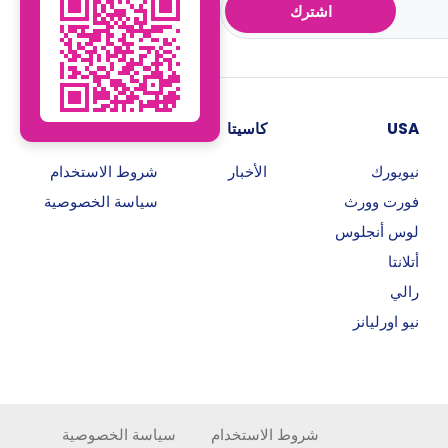
اشترك
USA
كاسيتا
روابط هامة
نيويورك
الأخبار
شروط الاستخدام
فورت وورث
سياسة الخصوصية
لوس أنجلوس
أتلانتا
رالي
نيو اورليانز
شروط الاستخدام
سياسة الخصوصية