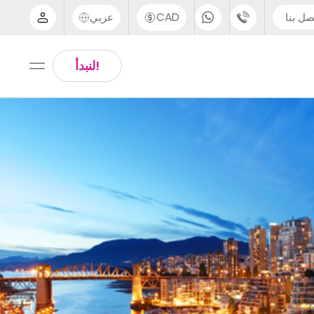
صل بنا
CAD
عربي
الدعم عبر الهاتف
Arabic
!لنبدأ
UK - +44 (0) 20 3871 8666
Chinese
IN - +91 (80) 3711 1326
English
US - +1 (646) 718 6172
Thai