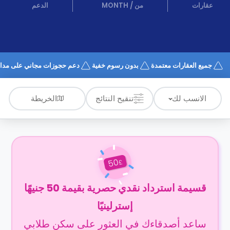
الدعم
عقارات
من
/
MONTH
الدعم
و
عبر
المساعدة
الهاتف
اتصل
بنا
كيف
جميع العقارات معتمدة
بدون رسوم خفية
دعم حجوزات مجاني على مدار 4/7
تعمل؟
الأسئلة
الشائعة
الخريطة
الانسب لك
تنقيح النتائج
50
£
قسيمة استرداد نقدي حصرية بقيمة 50 جنيهًا
إسترلينيًا
ساعد أصدقاءك في العثور على سكن طلابي