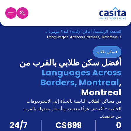
الرئيسية
عربي
CAD
الصفحة الرئيسية
/
أماكن الإقامة
/
كندا
/
مونتريال
Languages Across Borders, Montreal
/
دخول
سكن طلاب
أفضل سكن طلابي بالقرب من
حجز
السكن
Languages Across
من
Borders, Montreal
,
نحن؟
المدونة
Montreal
أخبر
أصدقائك
من مساكن الطلاب النابضة بالحياة إلى الاستوديوهات
و
الخاصة - اكتشف غرفًا معتمدة وبأسعار معقولة بالقرب
كن
اكسب
من جامعتك.
شريكا
24/7
C$699
0
الدعم