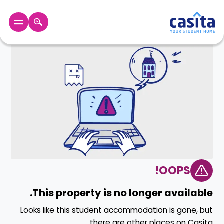
الرئيسية
عربي
EUR
دخول
حجز
السكن
من
نحن؟
المدونة
أخبر
OOPS!
أصدقائك
و
كن
This property is no longer available.
اكسب
شريكا
Looks like this student accommodation is gone, but
الدعم
there are other places on Casita.