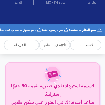
الدعم
عقارات
من
/
MONTH
الدعم
و
عبر
المساعدة
الهاتف
اتصل
بنا
كيف
جميع العقارات معتمدة
بدون رسوم خفية
دعم حجوزات مجاني على مدار 4/7
تعمل؟
الأسئلة
الشائعة
الخريطة
الانسب لك
تنقيح النتائج
50
£
قسيمة استرداد نقدي حصرية بقيمة 50 جنيهًا
إسترلينيًا
ساعد أصدقاءك في العثور على سكن طلابي