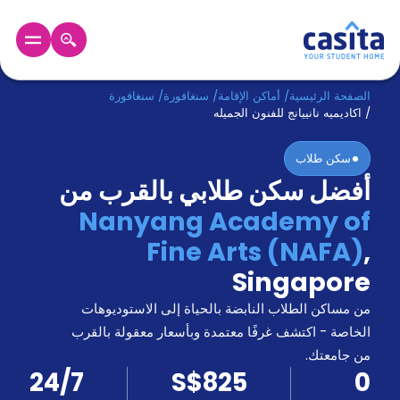
الرئيسية
عربي
SGD
الصفحة الرئيسية
/
أماكن الإقامة
/
سنغافورة
/
سنغافورة
/
اكاديميه نانييانج للفنون الجميله
دخول
سكن طلاب
أفضل سكن طلابي بالقرب من
حجز
السكن
Nanyang Academy of
من
Fine Arts (NAFA)
,
نحن؟
المدونة
Singapore
أخبر
أصدقائك
من مساكن الطلاب النابضة بالحياة إلى الاستوديوهات
و
الخاصة - اكتشف غرفًا معتمدة وبأسعار معقولة بالقرب
كن
اكسب
من جامعتك.
شريكا
24/7
S$825
0
الدعم