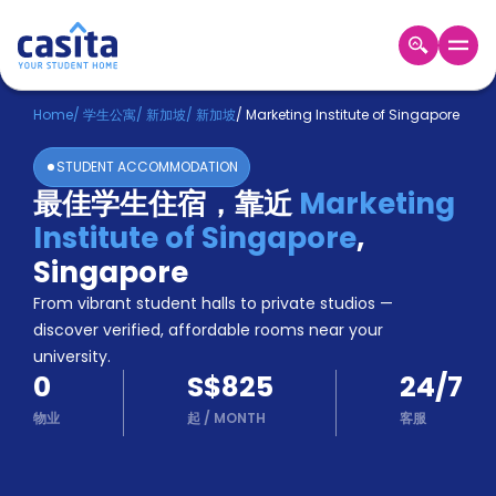
Home
ZH
SGD
Home
/
学生公寓
/
新加坡
/
新加坡
/
Marketing Institute of Singapore
登
STUDENT ACCOMMODATION
入
最佳学生住宿，靠近
Marketing
Booking
Institute of Singapore
,
Accommodation
About
Singapore
us
From vibrant student halls to private studios —
Blog
discover verified, affordable rooms near your
Refer
university.
And
Become
0
S$825
24/7
Earn
A
物业
起
/
MONTH
客服
Partner
Help
and
Phone
Support