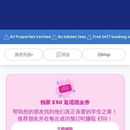
support
Contact
us
How
It
Works
FAQs
All Properties Verified
No hidden fees
Free 24/7 booking 
推荐房源
筛选
Map
50
£
独家 £50 返现现金券
帮助您的朋友找到他们真正喜爱的学生之家！
推荐朋友并在每次成功预订时赚取 £50！
立即领取