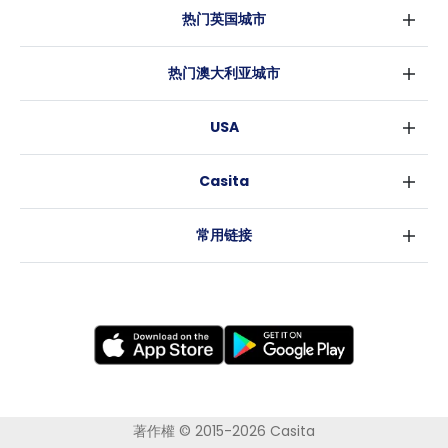
热门英国城市
伦敦
热门澳大利亚城市
伯明翰
悉尼
格拉斯哥
USA
墨尔本
利物浦
纽约
布里斯班
爱丁堡
Casita
沃斯堡
珀斯
曼彻斯特
消息
洛杉矶
阿德莱德
利兹
常用链接
亚特兰大
堪培拉
谢菲尔德
罗利
布里斯托
新奥尔良
卡迪夫
考文垂
莱斯特
布拉德福德
纽卡斯尔
著作權 © 2015-2026 Casita